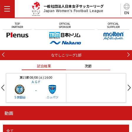
一般社団法人日本女子サッカーリーグ
Japan Women's Football League
EN
TOP
OFFICIAL
OFFICIAL
PARTNER
SPONSOR
SUPPLIER
なでしこリーグ1部
試合結果
次節
第15節 08/08 (土) 16:00
ＡＧＦ
-
Ｓ世田谷
ニッパツ
動画
第16節 09/05 (土) 15:00
第16節 09/05 (土) 15:00
試合結果
次節
ニッパツ
石人の星
-
-
全て