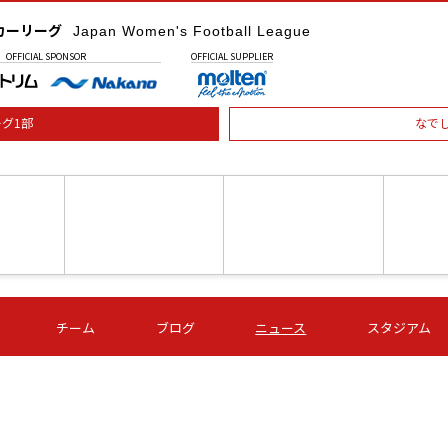
カーリーグ
Japan Women's Football League
OFFICIAL
SPONSOR
OFFICIAL
SUPPLIER
グ1部
なで
土) 15:00
第16節 09/05 (土) 16:00
第16節 09/05 (土) 17:00
第16節 09
チーム
ブログ
ニュース
スタジアム
星
ＡＧＦ
いちご
-
-
愛媛Ｌ
Ｓ世田谷
伊賀ＦＣ
ヴィアマ
Ａハリマ
Ｖ市原Ｌ