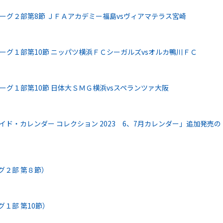
リーグ２部第8節 ＪＦＡアカデミー福島vsヴィアマテラス宮崎
リーグ１部第10節 ニッパツ横浜ＦＣシーガルズvsオルカ鴨川ＦＣ
リーグ１部第10節 日体大ＳＭＧ横浜vsスペランツァ大阪
イド・カレンダー コレクション 2023 6、7月カレンダー」追加発売の
グ２部 第８節）
グ１部 第10節）