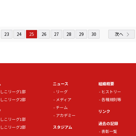
23
24
25
26
27
28
29
30
次へ
ム
ニュース
組織概要
しこリーグ1部
リーグ
ヒストリー
しこリーグ2部
メディア
各種規則等
チーム
グ
リンク
アカデミー
しこリーグ1部
過去の記録
しこリーグ2部
スタジアム
表彰一覧