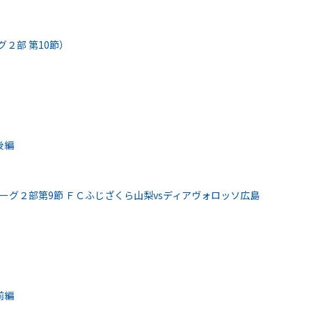
グ２部 第10節）
後編
リーグ２部第9節 ＦＣふじざくら山梨vsディアヴォロッソ広島
前編