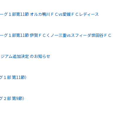
リーグ１部第11節 オルカ鴨川ＦＣvs愛媛ＦＣレディース
リーグ１部第11節 伊賀ＦＣくノ一三重vsスフィーダ世田谷ＦＣ
タジアム追加決定 のお知らせ
グ１部 第11節）
グ２部 第9節）