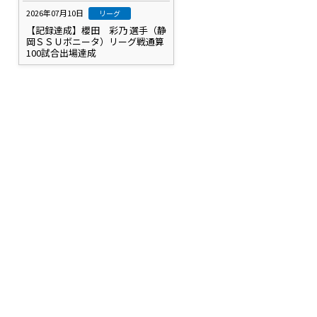
2026年07月10日
リーグ
【記録達成】櫻田 彩乃 選手（静
岡ＳＳＵボニータ）リーグ戦通算
100試合出場達成