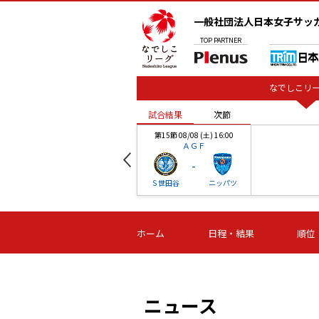
一般社団法人日本女子サッ
TOP
PARTNER
なでしこリー
試合結果
次節
00
第15節 08/08 (土) 16:00
ＡＧＦ
-
ベル
Ｓ世田谷
ニッパツ
試合結果
次節
00
第16節 09/06 (日) 15:00
第16節 09/05 (土) 15:00
第16節 09/05 (
ホーム
日程・結果
順位
津山
ニッパツ
石人の
-
-
-
体大
湯郷ベル
オルカ
ニッパツ
名古屋
静岡
ニュース