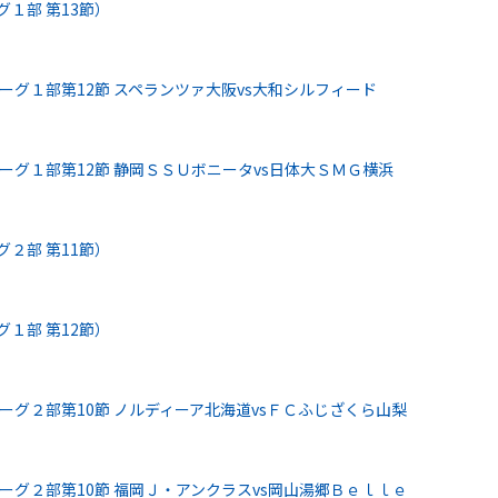
グ１部 第13節）
リーグ１部第12節 スペランツァ大阪vs大和シルフィード
リーグ１部第12節 静岡ＳＳＵボニータvs日体大ＳＭＧ横浜
グ２部 第11節）
グ１部 第12節）
リーグ２部第10節 ノルディーア北海道vsＦＣふじざくら山梨
リーグ２部第10節 福岡Ｊ・アンクラスvs岡山湯郷Ｂｅｌｌｅ