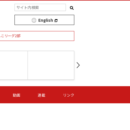
English
しこリーグ2部
第16節 09/05 (土) 15:00
第
ニッパツ
-
ニッパツ
名古屋
/06 (日) 15:00
第16節 09/06 (日) 15:00
第16節 09/05 (土) 15:00
第
動画
連載
リンク
オリプリ
津山
ニッパツ
-
-
-
Ｓ日体大
湯郷ベル
オルカ
ニッパツ
名古屋