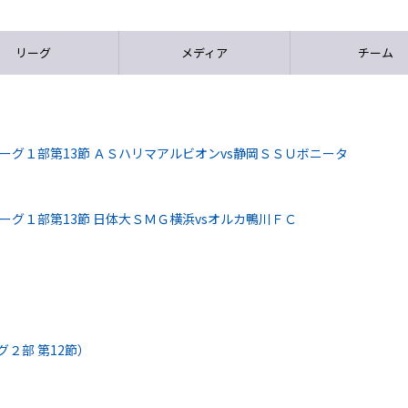
リーグ
メディア
チーム
リーグ１部第13節 ＡＳハリマアルビオンvs静岡ＳＳＵボニータ
リーグ１部第13節 日体大ＳＭＧ横浜vsオルカ鴨川ＦＣ
グ２部 第12節）