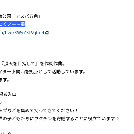
色台運動公園「アスパ五色」
Ｃくノ一三重
om/live/XWyZXPZjfm4
グ『頂天を目指して』を作詞作曲。
イター♪関西を拠点として活動しています。
ます。
場者入口
す！
ップなどを集めて持ってきてください！
界の子どもたちにワクチンを寄贈することに役立ています☆
うしろ