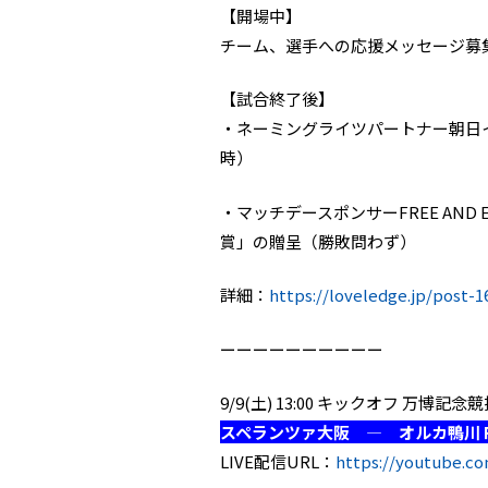
【開場中】
チーム、選手への応援メッセージ募
【試合終了後】
・ネーミングライツパートナー朝日
時）
・マッチデースポンサーFREE AND EASY
賞」の贈呈（勝敗問わず）
詳細：
https://loveledge.jp/post-1
ーーーーーーーーーー
9/9(土) 13:00 キックオフ 万博記念
スペランツァ大阪 ― オルカ鴨川
LIVE配信URL：
https://youtube.co