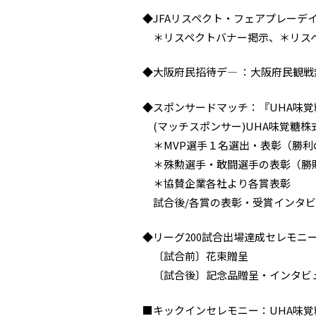
◆JFAリスペクト・フェアプレーデイズ
＊リスペクトバナー掲示、＊リスペク
◆大阪府民招待デ― ：大阪府民観戦
◆スポンサードマッチ：『UHA味覚糖
(マッチスポンサー)UHA味覚糖株
＊MVP選手１名選出・表彰（勝利
＊殊勲選手・敢闘選手の表彰（勝
＊協賛企業各社より各賞表彰
試合後/各賞の表彰・受賞インタビ
◆リーグ200試合出場達成セレモニ
〔試合前〕花束贈呈
〔試合後〕記念品贈呈・インタビ
■キックインセレモニー：UHA味