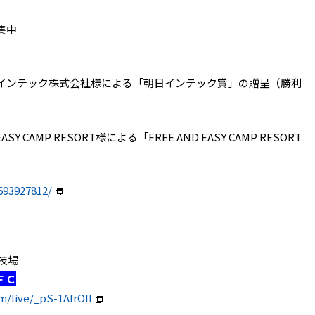
集中
インテック株式会社様による「朝日インテック賞」の贈呈（勝利
 CAMP RESORT様による「FREE AND EASY CAMP RESORT
693927812/
競技場
ＦＣ
m/live/_pS-1AfrOII