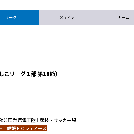
リーグ
メディア
チーム
しこリーグ１部 第18節）
橋総合運動公園 群馬電工陸上競技・サッカー場
― 愛媛ＦＣレディース