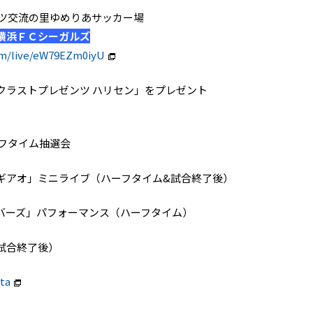
田スポーツ交流の里ゆめりあサッカー場
横浜ＦＣシーガルズ
om/live/eW79EZm0iyU
クラストプレゼンツ ハリセン」をプレゼント
フタイム抽選会
ギアオ」ミニライブ（ハーフタイム&試合終了後）
バーズ」パフォーマンス（ハーフタイム）
試合終了後）
ita