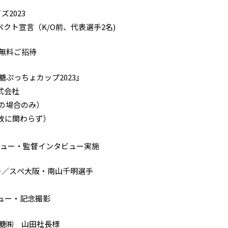
2023
ト宣言（K/O前、代表選手2名)
無料ご招待
ぷっちょカップ2023』
式会社
の場合のみ）
敗に関わらず）
ュー・監督インタビュー実施
ー／スぺ大阪・南山千明選手
ュー・記念撮影
覚糖㈱ 山田社長様