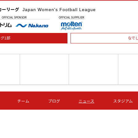
カーリーグ
Japan Women's Football League
OFFICIAL
SPONSOR
OFFICIAL
SUPPLIER
グ1部
なで
土) 15:00
第16節 09/05 (土) 16:00
第16節 09/05 (土) 17:00
第16節 09
チーム
ブログ
ニュース
スタジアム
星
ＡＧＦ
いちご
-
-
愛媛Ｌ
Ｓ世田谷
伊賀ＦＣ
ヴィアマ
Ａハリマ
Ｖ市原Ｌ