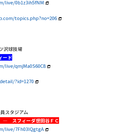
om/live/0b1z3ih5fNM
ub.com/topics.php?no=206
ツ三ツ沢球技場
ィード
om/live/qmjMa0S60C8
etail/?id=1270
TA東員スタジアム
 ― スフィーダ世田谷ＦＣ
m/live/7Fh03lQgtgA