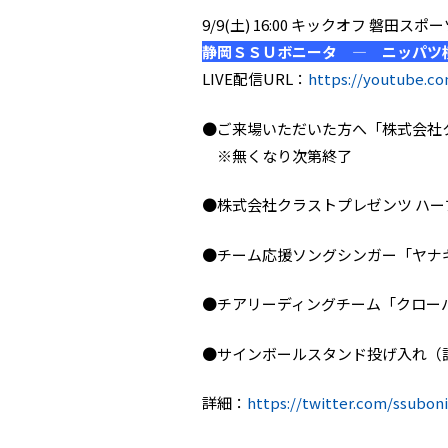
9/9(土) 16:00 キックオフ 磐
静岡ＳＳＵボニータ ― ニッパツ
LIVE配信URL：
https://youtube.c
●ご来場いただいた方へ「株式会社
※無くなり次第終了
●株式会社クラストプレゼンツ ハー
●チーム応援ソングシンガー「ヤナ
●チアリーディングチーム「クロー
●サインボールスタンド投げ入れ（
詳細：
https://twitter.com/ssubon