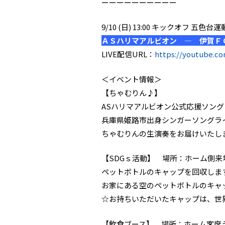
ーーーーーーーーーー
9/10 (日) 13:00 キックオフ 五
ＡＳハリマアルビオン ― 伊賀Ｆ
LIVE配信URL：
https://youtube.c
＜イベント情報＞
【ちゃむりん♪】
ASハリマアルビオン公式応援ソン
兵庫県姫路市出身シンガーソングラ
ちゃむりんの生演奏をお届けいたし
【SDGｓ活動】 場所：ホーム側来
ペットボトルのキャップを回収しま
お家にある空のペットボトルのキャ
☆お持ちいただいたキャップは、世
【飲食ブース】 場所：ホーム客席