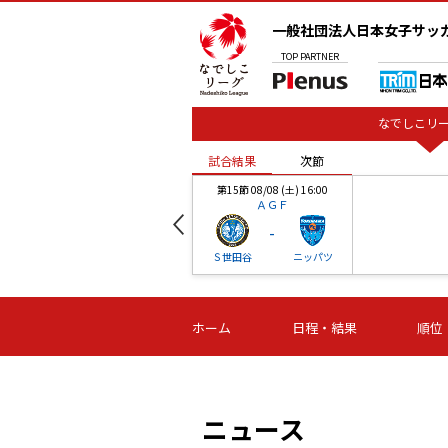
一般社団法人日本女子サッ
TOP
PARTNER
なでしこリー
試合結果
次節
00
第15節 08/08 (土) 16:00
ＡＧＦ
-
ベル
Ｓ世田谷
ニッパツ
試合結果
次節
00
第16節 09/06 (日) 15:00
第16節 09/05 (土) 15:00
第16節 09/05 (
ホーム
日程・結果
順位
津山
ニッパツ
石人の
-
-
-
体大
湯郷ベル
オルカ
ニッパツ
名古屋
静岡
ニュース