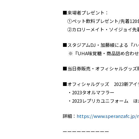
■来場者プレゼント：
①ペット飲料プレゼント/先着120
②カロリーメイト・ソイジョイ先着
■スタジアムDJ・加藤綾による『ハ
※『UHA味覚糖・商品詰め合わせ
■当日券販売・オフィシャルグッズ
■オフィシャルグッズ 2023新ア
・2023タオルマフラー
・2023レプリカユニフォーム ほ
詳細：
https://www.speranzafc.jp/
ーーーーーーーーーー