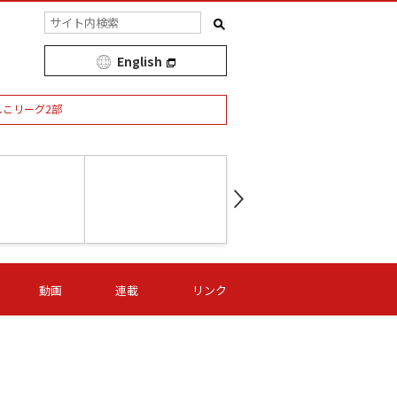
English
しこリーグ2部
第16節 09/05 (土) 15:00
第
ニッパツ
-
ニッパツ
名古屋
/06 (日) 15:00
第16節 09/06 (日) 15:00
第16節 09/05 (土) 15:00
第
動画
連載
リンク
オリプリ
津山
ニッパツ
-
-
-
Ｓ日体大
湯郷ベル
オルカ
ニッパツ
名古屋