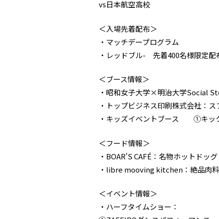
vs日本航空高校
＜入場先着配布＞
・マッチデープログラム
・レッドブル- 先着400名様限定配
＜ブース情報＞
・昭和女子大学×明治大学Social 
・トップビジネス印刷株式会社：ス
・キッズイベントブース ①キッ
＜フード情報＞
・BOAR'S CAFÉ：名物ホットドッ
・libre mooving kitchen：
＜イベント情報＞
・ハーフタイムショー：