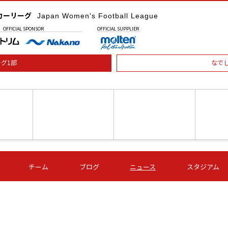
カーリーグ
Japan Women's Football League
OFFICIAL
SPONSOR
OFFICIAL
SUPPLIER
グ1部
なで
土) 15:00
第16節 09/05 (土) 16:00
第16節 09/05 (土) 17:00
第16節 09
チーム
ブログ
ニュース
スタジアム
星
ＡＧＦ
いちご
-
-
愛媛Ｌ
Ｓ世田谷
伊賀ＦＣ
ヴィアマ
Ａハリマ
Ｖ市原Ｌ