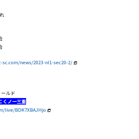
入れ
会
会
c-sc.com/news/2023-nl1-sec20-2/
フィールド
Ｃくノ一三重
om/live/BDK7XBAJHjo