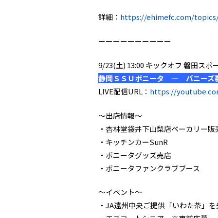
詳細：
https://ehimefc.com/topics
ーーーーーーーーーー
9/23(土) 13:00 キックオフ 
静岡ＳＳＵボニータ ― バニーズ
LIVE配信URL：
https://youtube.c
～出店情報～
・杏林堂袋井下山梨店ベーカリー販
・キッチンカーSunR
・ボニータグッズ売店
・ボニータファンクラブブース
～イベント～
・JA遠州中央ご提供「いわた茶」を