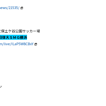
news/21535/
奈川県立保土ケ谷公園サッカー場
日体大ＳＭＧ横浜
om/live/ILaP5W8CBxY
】
ン