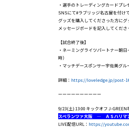
・選手のトレーディングカードプレ
SNSにて#ラブリッジ名古屋を付け
グッズを購入してくださった方にグッ
メッセージボードを記入してくださっ
【試合終了後】
・ネーミングライツパートナー朝日
時）
・マッチデースポンサー宇佐美グル
詳細：
https://loveledge.jp/post-1
ーーーーーーーーーー
9/23(土) 13:00 キックオフ J-G
スペランツァ大阪 ― ＡＳハリマ
LIVE配信URL：
https://youtube.c