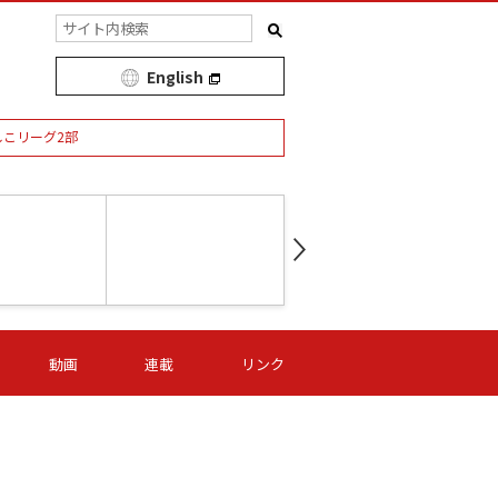
English
しこリーグ2部
第16節 09/05 (土) 15:00
第
ニッパツ
-
ニッパツ
名古屋
/06 (日) 15:00
第16節 09/06 (日) 15:00
第16節 09/05 (土) 15:00
第
動画
連載
リンク
オリプリ
津山
ニッパツ
-
-
-
Ｓ日体大
湯郷ベル
オルカ
ニッパツ
名古屋