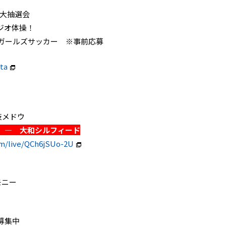
ム大抽選会
ジオ体操！
ロガールズサッカー ※事前応募
ita
球技メドウ
 ― 大和シルフィード
om/live/QCh6jSUo-2U
モニー
募集中