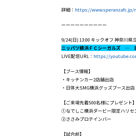
詳細：
https://www.speranzafc.jp/
ーーーーーーーーーー
9/24(日) 13:00 キックオフ 神
ニッパツ横浜ＦＣシーガルズ ― 
LIVE配信URL：
https://youtube.c
【ブース情報】
・キッチンカー2店舗出店
・日体大SMG横浜グッズブース出店
【ご来場先着500名様にプレゼント
①なでしこ横浜ダービー限定ハリセ
②ささみプロテインバー
【試合前】