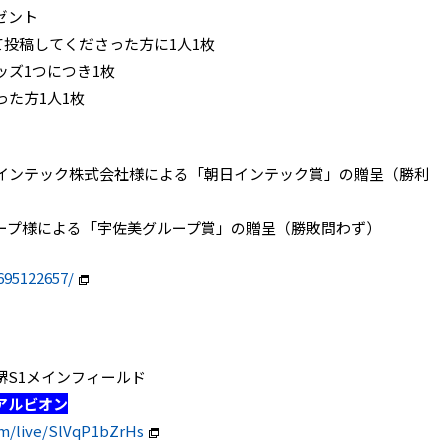
ゼント
て投稿してくださった方に1人1枚
ズ1つにつき1枚
た方1人1枚
インテック株式会社様による「朝日インテック賞」の贈呈（勝利
ープ様による「宇佐美グループ賞」の贈呈（勝敗問わず）
695122657/
REEN堺S1メインフィールド
アルビオン
om/live/SlVqP1bZrHs