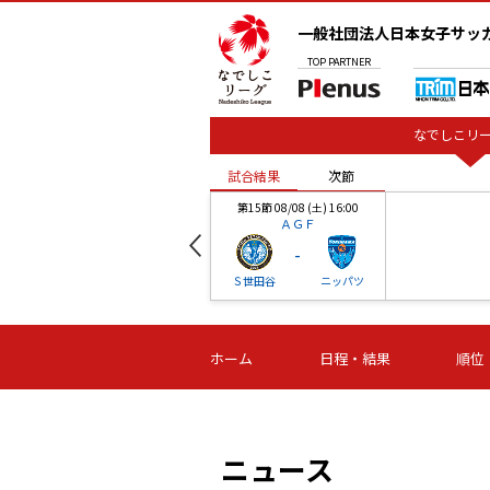
一般社団法人日本女子サッ
TOP
PARTNER
なでしこリー
試合結果
次節
00
第15節 08/08 (土) 16:00
ＡＧＦ
-
ベル
Ｓ世田谷
ニッパツ
試合結果
次節
00
第16節 09/06 (日) 15:00
第16節 09/05 (土) 15:00
第16節 09/05 (
ホーム
日程・結果
順位
津山
ニッパツ
石人の
-
-
-
体大
湯郷ベル
オルカ
ニッパツ
名古屋
静岡
ニュース