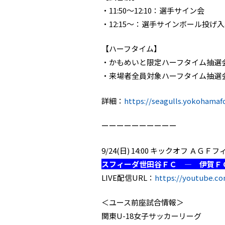
・11:50～12:10：選手サイン会
・12:15～：選手サインボール投げ
【ハーフタイム】
・かもめいと限定ハーフタイム抽選
・来場者全員対象ハーフタイム抽選
詳細：
https://seagulls.yokohamaf
ーーーーーーーーーー
9/24(日) 14:00 キックオフ ＡＧＦ
スフィーダ世田谷ＦＣ ― 伊賀Ｆ
LIVE配信URL：
https://youtube.c
＜ユース前座試合情報＞
関東U-18女子サッカーリーグ