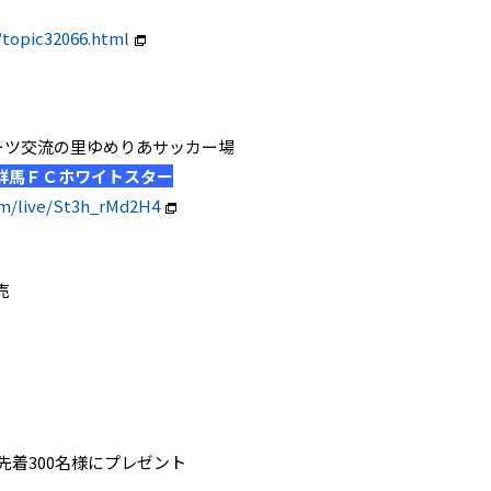
/topic32066.html
磐田スポーツ交流の里ゆめりあサッカー場
群馬ＦＣホワイトスター
om/live/St3h_rMd2H4
売
先着300名様にプレゼント