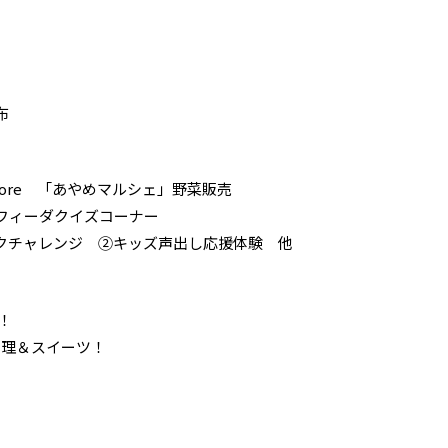
布
Store 「あやめマルシェ」野菜販売
フィーダクイズコーナー
クチャレンジ ②キッズ声出し応援体験 他
グ！
絶品肉料理＆スイーツ！