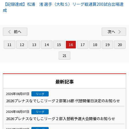
【記録達成】松浦 渚 選手（大和Ｓ）リーグ戦通算200試合出場達
成
前へ
次へ
11
12
13
14
15
16
17
18
19
20
21
最新記事
2026年08月07日
リーグ
2026プレナスなでしこリーグ２部第16節 代替開催日決定のお知らせ
2026年08月07日
リーグ
2026プレナスなでしこリーグ２部入替戦予選大会開催のお知らせ