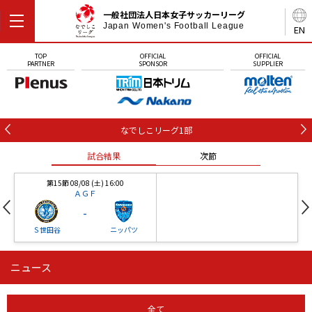
一般社団法人日本女子サッカーリーグ
Japan Women's Football League
EN
TOP
OFFICIAL
OFFICIAL
PARTNER
SPONSOR
SUPPLIER
なでしこリーグ1部
試合結果
次節
第15節 08/08 (土) 16:00
ＡＧＦ
-
Ｓ世田谷
ニッパツ
ニュース
第16節 09/05 (土) 15:00
第16節 09/05 (土) 15:00
試合結果
次節
ニッパツ
石人の星
-
-
全て