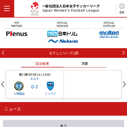
一般社団法人日本女子サッカーリーグ
Japan Women's Football League
EN
TOP
OFFICIAL
OFFICIAL
PARTNER
SPONSOR
SUPPLIER
なでしこリーグ1部
試合結果
次節
第15節 08/08 (土) 16:00
ＡＧＦ
0
-
3
Ｓ世田谷
ニッパツ
ニュース
第16節 09/05 (土) 15:00
第16節 09/05 (土) 15:00
試合結果
次節
ニッパツ
石人の星
-
-
全て