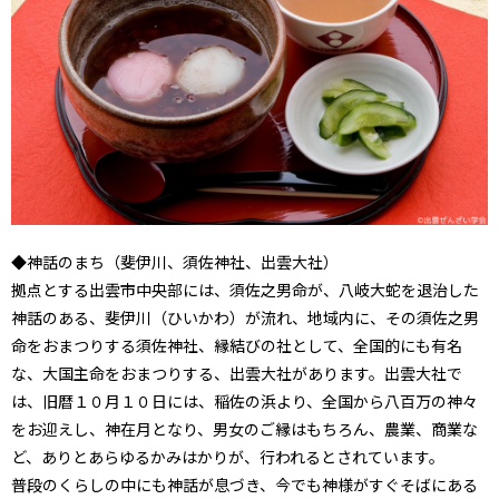
◆神話のまち（斐伊川、須佐神社、出雲大社）
拠点とする出雲市中央部には、須佐之男命が、八岐大蛇を退治した
神話のある、斐伊川（ひいかわ）が流れ、地域内に、その須佐之男
命をおまつりする須佐神社、縁結びの社として、全国的にも有名
な、大国主命をおまつりする、出雲大社があります。出雲大社で
は、旧暦１０月１０日には、稲佐の浜より、全国から八百万の神々
をお迎えし、神在月となり、男女のご縁はもちろん、農業、商業な
ど、ありとあらゆるかみはかりが、行われるとされています。
普段のくらしの中にも神話が息づき、今でも神様がすぐそばにある