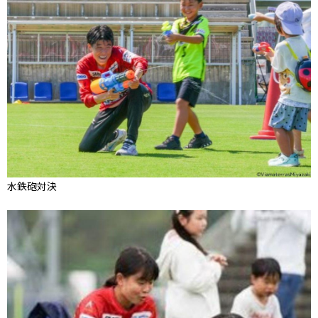
水鉄砲対決