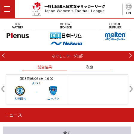
一般社団法人日本女子サッカーリーグ
Japan Women's Football League
EN
TOP
OFFICIAL
OFFICIAL
PARTNER
SPONSOR
SUPPLIER
なでしこリーグ1部
試合結果
次節
第15節 08/08 (土) 16:00
ＡＧＦ
-
Ｓ世田谷
ニッパツ
ニュース
第16節 09/05 (土) 15:00
第16節 09/05 (土) 15:00
試合結果
次節
ニッパツ
石人の星
-
-
全て