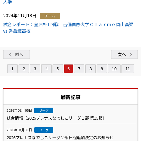
大学
2024年11月18日
チーム
試合レポート：皇后杯1回戦 吉備国際大学Ｃｈａｒｍｅ岡山高梁
vs 秀岳館高校
前へ
次へ
1
2
3
4
5
6
7
8
9
10
11
最新記事
2026年08月05日
リーグ
試合情報（2026プレナスなでしこリーグ１部 第15節）
2026年07月31日
リーグ
2026プレナスなでしこリーグ２部日程追加決定のお知らせ