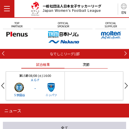
一般社団法人日本女子サッカーリーグ
Japan Women's Football League
EN
TOP
OFFICIAL
OFFICIAL
PARTNER
SPONSOR
SUPPLIER
なでしこリーグ1部
試合結果
次節
第15節 08/08 (土) 16:00
ＡＧＦ
-
Ｓ世田谷
ニッパツ
ニュース
第16節 09/05 (土) 15:00
第16節 09/05 (土) 15:00
試合結果
次節
ニッパツ
石人の星
-
-
全て