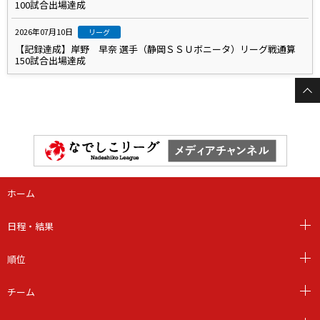
100試合出場達成
2026年07月10日
リーグ
【記録達成】岸野 早奈 選手（静岡ＳＳＵボニータ）リーグ戦通算
150試合出場達成
ホーム
日程・結果
順位
チーム