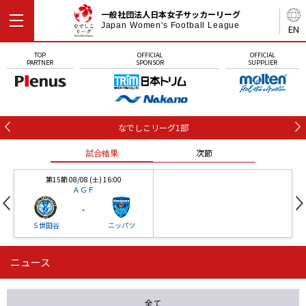
一般社団法人日本女子サッカーリーグ
Japan Women's Football League
EN
TOP
OFFICIAL
OFFICIAL
PARTNER
SPONSOR
SUPPLIER
なでしこリーグ1部
試合結果
次節
第15節 08/08 (土) 16:00
ＡＧＦ
-
Ｓ世田谷
ニッパツ
ニュース
第16節 09/05 (土) 15:00
第16節 09/05 (土) 15:00
試合結果
次節
ニッパツ
石人の星
-
-
全て