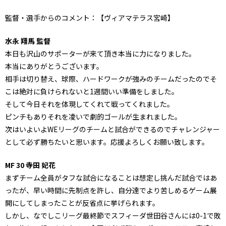
監督・選手からのコメント：【ヴィアマテラス宮崎】
水永 翔馬 監督
本日も沢山のサポーターが来て頂き本当に力になりました。
本当にありがとうございます。
相手は切り替え、球際、ハードワークが強みのチームだったのでそ
こは絶対に負けられないと1週間いい準備をしました。
そして今日それを体現してくれて戦ってくれました。
ピンチもありそれを凌いで劇的ゴールが生まれました。
次はいよいよWEリーグのチームと試合ができるのでチャレンジャー
として必ず勝ちたいと思います。応援よろしくお願い致します。
MF 30 寺田 妃花
まずチーム全員がタフな試合になることは想定し挑んだ試合ではあ
ったが、早い時間に先制点を許し、自分達でより苦しめるゲーム展
開にしてしまったことが反省点に挙げられます。
しかし、なでしこリーグ最終節でスフィーダ世田谷さんには0-1で敗