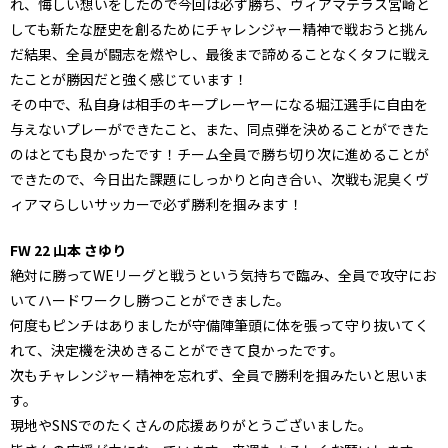
れ、悔しい想いをしたので今回は必ず勝ち、ヴィアマテラス宮崎と
しても新たな歴史を創るためにチャレンジャー精神で戦おうと挑ん
だ結果、全員が闘志を燃やし、最後まで諦めることなくタフに戦え
たことが勝因だと強く感じています！
その中で、私自身は相手のキープレーヤーになる堀江選手に自由を
与えないプレーができたこと、また、同点弾を決めることができた
のはとても良かったです！チーム全員で勝ち切り次に進めることが
できたので、今日出た課題にしっかりと向き合い、次戦も泥臭くヴ
ィアマらしいサッカーで必ず勝利を掴みます！
FW 22 山本 さゆり
絶対に勝ってWEリーグと戦うという気持ちで臨み、全員で攻守にお
いてハードワークし勝つことができました。
何度もピンチはありましたが守備陣筆頭に体を張って守り抜いてく
れて、決定機を決めきることができて良かったです。
次もチャレンジャー精神を忘れず、全員で勝利を掴みたいと思いま
す。
現地やSNSでのたくさんの応援ありがとうございました。