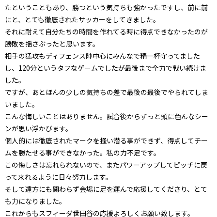
たということもあり、勝つという気持ちも強かったですし、前に前
にと、とても徹底されたサッカーをしてきました。
それに耐えて自分たちの時間を作れてる時に得点できなかったのが
勝敗を揺さぶったと思います。
相手の猛攻もディフェンス陣中心にみんなで精一杯守ってました
し、120分というタフなゲームでしたが最後まで全力で戦い続けま
した。
ですが、あとほんの少しの気持ちの差で最後の最後でやられてしま
いました。
こんな悔しいことはありません。試合後からずっと頭に色んなシー
ンが思い浮かびます。
個人的には徹底されたマークを掻い潜る事ができず、得点してチー
ムを勝たせる事ができなかった。私の力不足です。
この悔しさは忘れられないので、またパワーアップしてピッチに戻
って来れるように日々努力します。
そして遠方にも関わらず会場に足を運んで応援してくださり、とて
も力になりました。
これからもスフィーダ世田谷の応援よろしくお願い致します。