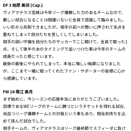
DF 3 柏原 美羽 (Cap.)
ヴィアマテラス宮崎は今年リーグ優勝した力のあるチームなので、
厳しい試合になることは間違いないと全員で認識して臨みました。
いい形から先制できましたが、相手の前への勢いに押されて失点を
重ねてしまって自分たちを苦しくしてしまいました。
相手の固い守備を自分たちのサッカーでこじ開けて、全員で取った1
点、そして後半のあのタイミングで追いつけた事は今年のチームの
成長だったと感じています。
最後の最後にやられてしまって、本当に悔しい結果になりました
が、ここまで一緒に戦ってくれたファン・サポーターの皆様に心か
ら感謝しています。
FW 16 堀江 美月
まず始めに、今シーズンの応援本当にありがとうございました。
目標であるWEリーグのチームに勝つというチケットを得れる試合、
尚且つリーグ優勝チームとの対戦という事もあり、相当気持ちを込
めて挑んだ試合でした。
相手チームの、ヴィアマテラスはリーグ最終節でスフィーダに負け