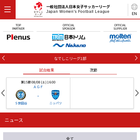
一般社団法人日本女子サッカーリーグ
Japan Women's Football League
EN
TOP
OFFICIAL
OFFICIAL
PARTNER
SPONSOR
SUPPLIER
なでしこリーグ1部
試合結果
次節
第15節 08/08 (土) 16:00
ＡＧＦ
-
Ｓ世田谷
ニッパツ
ニュース
第16節 09/05 (土) 15:00
第16節 09/05 (土) 15:00
試合結果
次節
ニッパツ
石人の星
-
-
全て