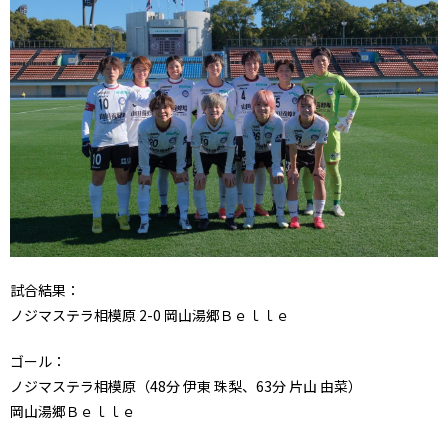
試合結果：
ノジマステラ相模原 2-0 岡山湯郷Ｂｅｌｌｅ
ゴール：
ノジマステラ相模原（48分 伊東 珠梨、63分 片山 由菜）
岡山湯郷Ｂｅｌｌｅ