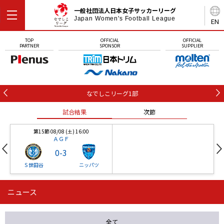
一般社団法人日本女子サッカーリーグ
Japan Women's Football League
EN
TOP
OFFICIAL
OFFICIAL
PARTNER
SPONSOR
SUPPLIER
なでしこリーグ1部
試合結果
次節
第15節 08/08 (土) 16:00
ＡＧＦ
0
-
3
Ｓ世田谷
ニッパツ
ニュース
第16節 09/05 (土) 15:00
第16節 09/05 (土) 15:00
試合結果
次節
ニッパツ
石人の星
-
-
全て