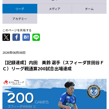
ニッパツ
名古屋
静岡
愛媛Ｌ
リーグ
メディア
チーム
アカデミー
このページを共有する
2026年06月08日
【記録達成】内田 美鈴 選手（スフィーダ世田谷Ｆ
Ｃ）リーグ戦通算200試合出場達成