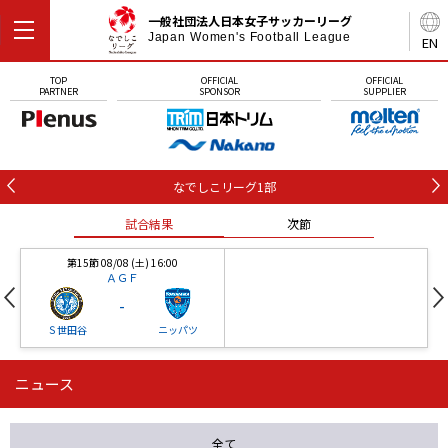
一般社団法人日本女子サッカーリーグ
Japan Women's Football League
EN
TOP
OFFICIAL
OFFICIAL
PARTNER
SPONSOR
SUPPLIER
なでしこリーグ1部
試合結果
次節
第15節 08/08 (土) 16:00
ＡＧＦ
-
Ｓ世田谷
ニッパツ
ニュース
第16節 09/05 (土) 15:00
第16節 09/05 (土) 15:00
試合結果
次節
ニッパツ
石人の星
-
-
全て