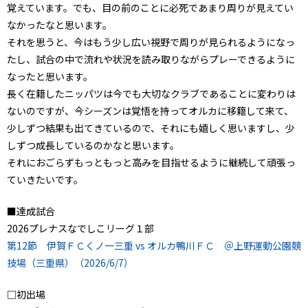
覚えています。でも、目の前のことに必死であまり周りが見えてい
なかったなと思います。
それを思うと、今はもう少し広い視野で周りが見られるようになっ
たし、試合の中で流れや状況を読み取りながらプレーできるように
なったと思います。
長く在籍したニッパツは今でも大切なクラブであることに変わりは
ないのですが、今シーズンは覚悟を持ってオルカに移籍して来て、
少しずつ結果も出てきているので、それにも嬉しく思いますし、少
しずつ成長しているのかなと思います。
それにおごらずもっともっと高みを目指せるように継続して頑張っ
ていきたいです。
■達成試合
2026プレナスなでしこリーグ１部
第12節 伊賀ＦＣくノ一三重 vs オルカ鴨川ＦＣ ＠上野運動公園競
技場（三重県）（2026/6/7）
□初出場