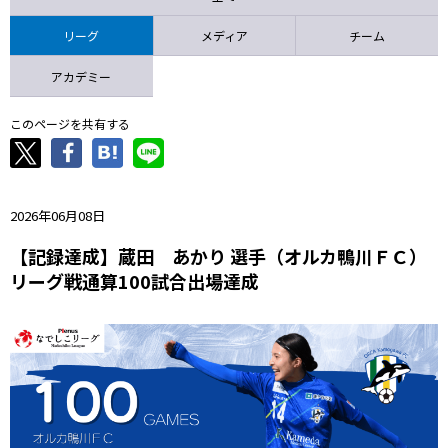
ニッパツ
名古屋
静岡
愛媛Ｌ
リーグ
メディア
チーム
アカデミー
このページを共有する
2026年06月08日
【記録達成】蔵田 あかり 選手（オルカ鴨川ＦＣ）
リーグ戦通算100試合出場達成