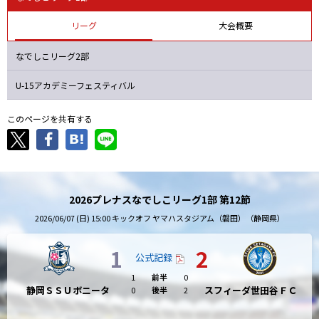
ニッパツ
名古屋
静岡
愛媛Ｌ
リーグ
大会概要
なでしこリーグ2部
U-15アカデミーフェスティバル
このページを共有する
2026プレナスなでしこリーグ1部 第12節
2026/06/07 (日) 15:00 キックオフ ヤマハスタジアム（磐田）（静岡県）
1
2
公式記録
1
前半
0
静岡ＳＳＵボニータ
スフィーダ世田谷ＦＣ
0
後半
2