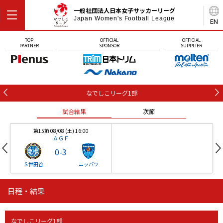
一般社団法人日本女子サッカーリーグ
Japan Women's Football League
EN
TOP
OFFICIAL
OFFICIAL
PARTNER
SPONSOR
SUPPLIER
なでしこリーグ1部
試合結果
次節
第15節 08/08 (土) 16:00
ＡＧＦ
0
-
3
Ｓ世田谷
ニッパツ
日程・結果
第16節 09/05 (土) 15:00
第16節 09/05 (土) 15:00
試合結果
次節
ニッパツ
石人の星
-
-
なでしこリーグ1部