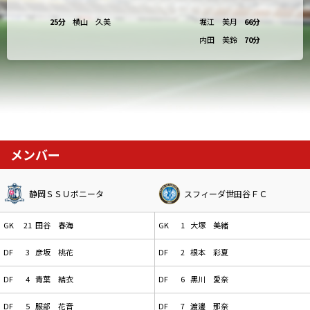
25分
横山 久美
堀江 美月
66分
内田 美鈴
70分
メンバー
静岡ＳＳＵボニータ
スフィーダ世田谷ＦＣ
GK
21
田谷 春海
GK
1
大塚 美緒
DF
3
彦坂 桃花
DF
2
根本 彩夏
DF
4
青葉 結衣
DF
6
黒川 愛奈
DF
5
服部 花音
DF
7
渡邊 那奈