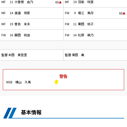
MF
11
大曽根 由乃
MF
19
羽柴 咲良
65
▲
MF
14
渡邉 琉那
FW
9
堀江 美月
60
▲
MF
19
曽我 来未
FW
11
粟田 桃子
FW
16
藤田 桃加
FW
14
松原 萌乃
監督
本田 美登里
監督
濱田 堯
警告
90分
横山 久美
基本情報