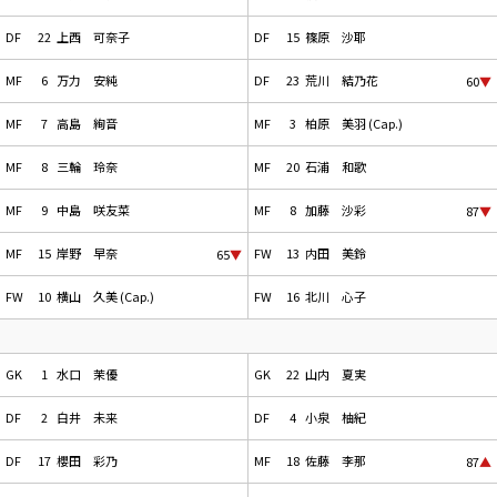
DF
22
上西 可奈子
DF
15
篠原 沙耶
MF
6
万力 安純
DF
23
荒川 結乃花
60
▼
MF
7
高島 絢音
MF
3
柏原 美羽 (Cap.)
MF
8
三輪 玲奈
MF
20
石浦 和歌
MF
9
中島 咲友菜
MF
8
加藤 沙彩
87
▼
MF
15
岸野 早奈
FW
13
内田 美鈴
65
▼
FW
10
横山 久美 (Cap.)
FW
16
北川 心子
GK
1
水口 茉優
GK
22
山内 夏実
DF
2
白井 未来
DF
4
小泉 柚紀
DF
17
櫻田 彩乃
MF
18
佐藤 李那
87
▲