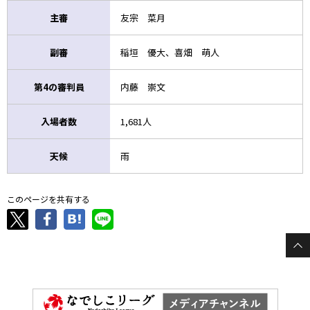
主審
友宗 菜月
副審
稲垣 優大、喜畑 萌人
第4の審判員
内藤 崇文
入場者数
1,681人
天候
雨
このページを共有する