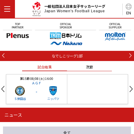
一般社団法人日本女子サッカーリーグ
Japan Women's Football League
EN
TOP
OFFICIAL
OFFICIAL
PARTNER
SPONSOR
SUPPLIER
なでしこリーグ1部
試合結果
次節
第15節 08/08 (土) 16:00
ＡＧＦ
-
Ｓ世田谷
ニッパツ
ニュース
第16節 09/05 (土) 15:00
第16節 09/05 (土) 15:00
試合結果
次節
ニッパツ
石人の星
-
-
全て