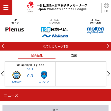
一般社団法人日本女子サッカーリーグ
Japan Women's Football League
EN
TOP
OFFICIAL
OFFICIAL
PARTNER
SPONSOR
SUPPLIER
なでしこリーグ1部
試合結果
次節
第15節 08/08 (土) 16:00
ＡＧＦ
0
-
3
Ｓ世田谷
ニッパツ
ニュース
第16節 09/05 (土) 15:00
第16節 09/05 (土) 15:00
試合結果
次節
ニッパツ
石人の星
-
-
全て