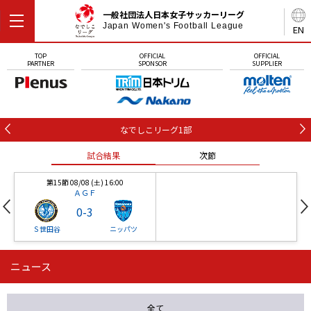
一般社団法人日本女子サッカーリーグ
Japan Women's Football League
EN
TOP
OFFICIAL
OFFICIAL
PARTNER
SPONSOR
SUPPLIER
なでしこリーグ1部
試合結果
次節
第15節 08/08 (土) 16:00
ＡＧＦ
0
-
3
Ｓ世田谷
ニッパツ
ニュース
第16節 09/05 (土) 15:00
第16節 09/05 (土) 15:00
試合結果
次節
ニッパツ
石人の星
-
-
全て