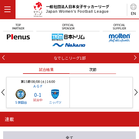
一般社団法人日本女子サッカーリーグ
Japan Women's Football League
EN
TOP
OFFICIAL
OFFICIAL
PARTNER
SPONSOR
SUPPLIER
なでしこリーグ1部
試合結果
次節
第15節 08/08 (土) 16:00
ＡＧＦ
0
-
1
試合中
Ｓ世田谷
ニッパツ
連載
第16節 09/05 (土) 15:00
第16節 09/05 (土) 15:00
試合結果
次節
ニッパツ
石人の星
-
-
全て