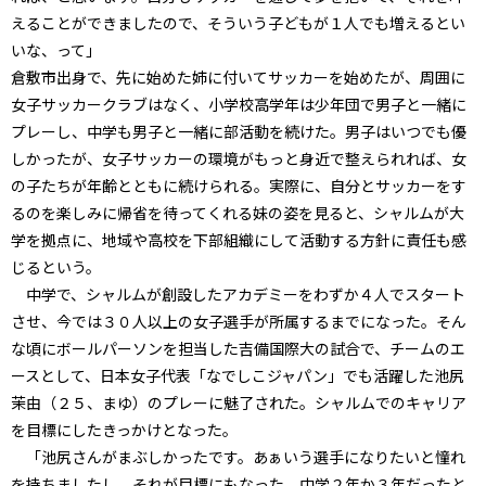
えることができましたので、そういう子どもが１人でも増えるとい
いな、って」
倉敷市出身で、先に始めた姉に付いてサッカーを始めたが、周囲に
女子サッカークラブはなく、小学校高学年は少年団で男子と一緒に
プレーし、中学も男子と一緒に部活動を続けた。男子はいつでも優
しかったが、女子サッカーの環境がもっと身近で整えられれば、女
の子たちが年齢とともに続けられる。実際に、自分とサッカーをす
るのを楽しみに帰省を待ってくれる妹の姿を見ると、シャルムが大
学を拠点に、地域や高校を下部組織にして活動する方針に責任も感
じるという。
中学で、シャルムが創設したアカデミーをわずか４人でスタート
させ、今では３０人以上の女子選手が所属するまでになった。そん
な頃にボールパーソンを担当した吉備国際大の試合で、チームのエ
ースとして、日本女子代表「なでしこジャパン」でも活躍した池尻
茉由（２５、まゆ）のプレーに魅了された。シャルムでのキャリア
を目標にしたきっかけとなった。
「池尻さんがまぶしかったです。あぁいう選手になりたいと憧れ
を持ちましたし、それが目標にもなった。中学２年か３年だったと