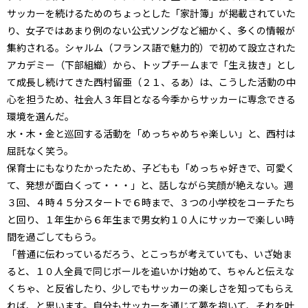
サッカーを続けるためのちょっとした「家計簿」が掲載されていた
り、女子ではあまり例のない公式ソングなど細かく、多くの情報が
集約される。シャルム（フランス語で魅力的）で初めて設立された
アカデミー（下部組織）から、トップチームまで「生え抜き」とし
て成長し続けてきた西村留亜（２１、るあ）は、こうした活動の中
心を担うため、社会人３年目となる今季からサッカーに専念できる
環境を選んだ。
水・木・金と巡回する活動を「めっちゃめちゃ楽しい」と、西村は
屈託なく笑う。
保育士にもなりたかったため、子どもも「めっちゃ好きで、可愛く
て、発想が面白くって・・・」と、話しながら笑顔が絶えない。週
３回、４時４５分スタートで６時まで、３つの小学校をコーチたち
と回り、１年生から６年生まで男女約１０人にサッカーで楽しい時
間を過ごしてもらう。
「普通に伝わっているだろう、とこっちが考えていても、いざ始ま
ると、１０人全員で同じボールを追いかけ始めて、ちゃんと伝えな
くちゃ、と反省したり、少しでもサッカーの楽しさを知ってもらえ
れば、と思います。自分もサッカーを通じて夢を抱いて、それを叶