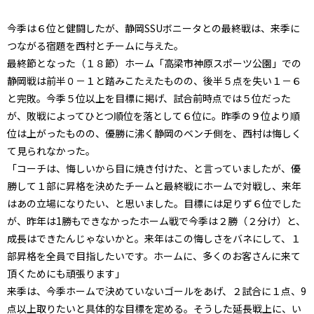
今季は６位と健闘したが、静岡SSUボニータとの最終戦は、来季に
つながる宿題を西村とチームに与えた。
最終節となった（１８節）ホーム「高梁市神原スポーツ公園」での
静岡戦は前半０－１と踏みこたえたものの、後半５点を失い１－６
と完敗。今季５位以上を目標に掲げ、試合前時点では５位だった
が、敗戦によってひとつ順位を落として６位に。昨季の９位より順
位は上がったものの、優勝に沸く静岡のベンチ側を、西村は悔しく
て見られなかった。
「コーチは、悔しいから目に焼き付けた、と言っていましたが、優
勝して１部に昇格を決めたチームと最終戦にホームで対戦し、来年
はあの立場になりたい、と思いました。目標には足りず６位でした
が、昨年は1勝もできなかったホーム戦で今季は２勝（２分け）と、
成長はできたんじゃないかと。来年はこの悔しさをバネにして、１
部昇格を全員で目指したいです。ホームに、多くのお客さんに来て
頂くためにも頑張ります」
来季は、今季ホームで決めていないゴールをあげ、２試合に１点、9
点以上取りたいと具体的な目標を定める。そうした延長戦上に、い