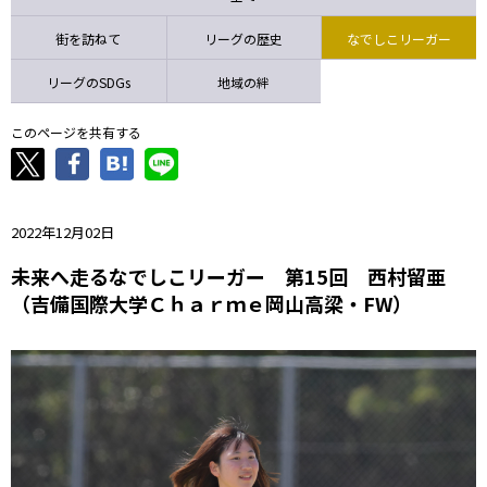
ニッパツ
名古屋
静岡
愛媛Ｌ
街を訪ねて
リーグの歴史
なでしこリーガー
リーグのSDGs
地域の絆
このページを共有する
2022年12月02日
未来へ走るなでしこリーガー 第15回 西村留亜
（吉備国際大学Ｃｈａｒｍｅ岡山高梁・FW）