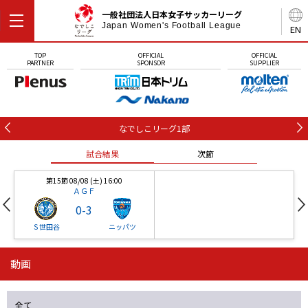
一般社団法人日本女子サッカーリーグ
Japan Women's Football League
EN
TOP
OFFICIAL
OFFICIAL
PARTNER
SPONSOR
SUPPLIER
なでしこリーグ1部
試合結果
次節
第15節 08/08 (土) 16:00
ＡＧＦ
0
-
3
Ｓ世田谷
ニッパツ
動画
第16節 09/05 (土) 15:00
第16節 09/05 (土) 15:00
試合結果
次節
ニッパツ
石人の星
-
-
全て