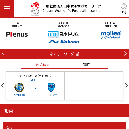
一般社団法人日本女子サッカーリーグ
Japan Women's Football League
EN
TOP
OFFICIAL
OFFICIAL
PARTNER
SPONSOR
SUPPLIER
なでしこリーグ1部
試合結果
次節
第15節 08/08 (土) 16:00
ＡＧＦ
-
Ｓ世田谷
ニッパツ
動画
第16節 09/05 (土) 15:00
第16節 09/05 (土) 15:00
試合結果
次節
ニッパツ
石人の星
-
-
全て