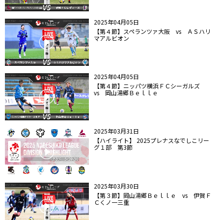
2025年04月05日
【第４節】スペランツァ大阪 vs ＡＳハリ
マアルビオン
2025年04月05日
【第４節】ニッパツ横浜ＦＣシーガルズ
vs 岡山湯郷Ｂｅｌｌｅ
2025年03月31日
【ハイライト】 2025プレナスなでしこリー
グ１部 第3節
2025年03月30日
【第３節】岡山湯郷Ｂｅｌｌｅ vs 伊賀Ｆ
Ｃくノ一三重