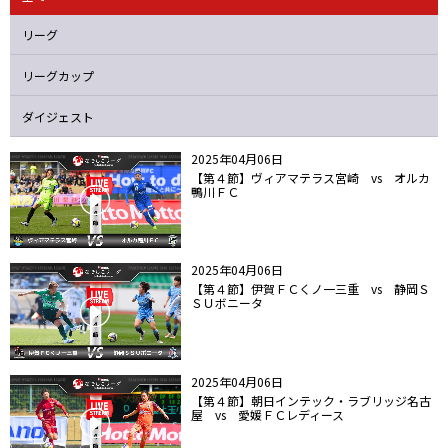
ニッパツ
名古屋
静岡
愛媛Ｌ
リーグ
リーグカップ
ダイジェスト
2025年04月06日
【第４節】ヴィアマテラス宮崎 vs オルカ
鴨川ＦＣ
2025年04月06日
【第４節】伊賀ＦＣくノ一三重 vs 静岡Ｓ
ＳＵボニータ
2025年04月06日
【第４節】朝日インテック・ラブリッジ名古
屋 vs 愛媛ＦＣレディース