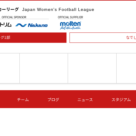
カーリーグ
Japan Women's Football League
OFFICIAL
SPONSOR
OFFICIAL
SUPPLIER
グ1部
なで
土) 15:00
第16節 09/05 (土) 16:00
第16節 09/05 (土) 17:00
第16節 09
チーム
ブログ
ニュース
スタジアム
星
ＡＧＦ
いちご
-
-
愛媛Ｌ
Ｓ世田谷
伊賀ＦＣ
ヴィアマ
Ａハリマ
Ｖ市原Ｌ