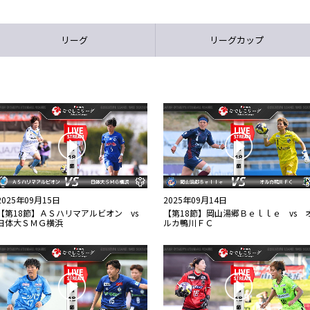
リーグ
リーグカップ
2025年09月15日
2025年09月14日
【第18節】ＡＳハリマアルビオン vs
【第18節】岡山湯郷Ｂｅｌｌｅ vs 
日体大ＳＭＧ横浜
ルカ鴨川ＦＣ