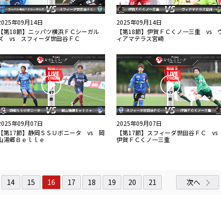
2025年09月14日
2025年09月14日
【第18節】ニッパツ横浜ＦＣシーガル
【第18節】伊賀ＦＣくノ一三重 vs 
ズ vs スフィーダ世田谷ＦＣ
ィアマテラス宮崎
2025年09月07日
2025年09月07日
【第17節】静岡ＳＳＵボニータ vs 岡
【第17節】スフィーダ世田谷ＦＣ v
山湯郷Ｂｅｌｌｅ
伊賀ＦＣくノ一三重
14
15
16
17
18
19
20
21
次へ