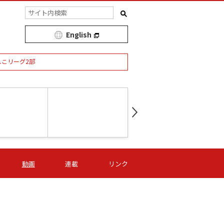
English
しこリーグ2部
第16節 09/05 (土) 15:00
第
ニッパツ
-
ニッパツ
名古屋
/06 (日) 15:00
第16節 09/06 (日) 15:00
第16節 09/05 (土) 15:00
第
動画
連載
リンク
オリプリ
津山
ニッパツ
-
-
-
Ｓ日体大
湯郷ベル
オルカ
ニッパツ
名古屋