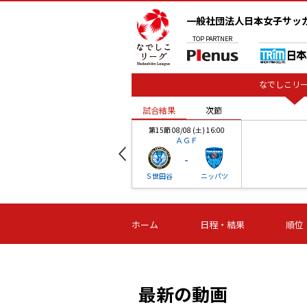
一般社団法人日本女子サッ
TOP
PARTNER
なでしこリー
試合結果
次節
00
第15節 08/08 (土) 16:00
ＡＧＦ
-
ベル
Ｓ世田谷
ニッパツ
試合結果
次節
00
第16節 09/06 (日) 15:00
第16節 09/05 (土) 15:00
第16節 09/05 (
ホーム
日程・結果
順位
津山
ニッパツ
石人の
-
-
-
体大
湯郷ベル
オルカ
ニッパツ
名古屋
静岡
最新の動画