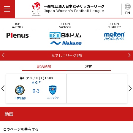
一般社団法人日本女子サッカーリーグ
Japan Women's Football League
EN
TOP
OFFICIAL
OFFICIAL
PARTNER
SPONSOR
SUPPLIER
なでしこリーグ1部
試合結果
次節
第15節 08/08 (土) 16:00
ＡＧＦ
0
-
3
Ｓ世田谷
ニッパツ
動画
第16節 09/05 (土) 15:00
第16節 09/05 (土) 15:00
試合結果
次節
ニッパツ
石人の星
-
-
このページを共有する