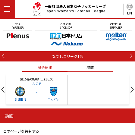
一般社団法人日本女子サッカーリーグ
Japan Women's Football League
EN
TOP
OFFICIAL
OFFICIAL
PARTNER
SPONSOR
SUPPLIER
なでしこリーグ1部
試合結果
次節
第15節 08/08 (土) 16:00
ＡＧＦ
-
Ｓ世田谷
ニッパツ
動画
第16節 09/05 (土) 15:00
第16節 09/05 (土) 15:00
試合結果
次節
ニッパツ
石人の星
-
-
このページを共有する