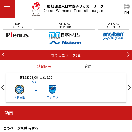
一般社団法人日本女子サッカーリーグ
Japan Women's Football League
EN
TOP
OFFICIAL
OFFICIAL
PARTNER
SPONSOR
SUPPLIER
なでしこリーグ1部
試合結果
次節
第15節 08/08 (土) 16:00
ＡＧＦ
-
Ｓ世田谷
ニッパツ
動画
第16節 09/05 (土) 15:00
第16節 09/05 (土) 15:00
試合結果
次節
ニッパツ
石人の星
-
-
このページを共有する