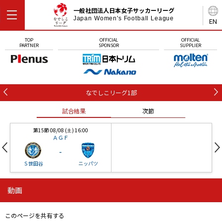
一般社団法人日本女子サッカーリーグ
Japan Women's Football League
EN
TOP
OFFICIAL
OFFICIAL
PARTNER
SPONSOR
SUPPLIER
なでしこリーグ1部
試合結果
次節
第15節 08/08 (土) 16:00
ＡＧＦ
-
Ｓ世田谷
ニッパツ
動画
第16節 09/05 (土) 15:00
第16節 09/05 (土) 15:00
試合結果
次節
ニッパツ
石人の星
-
-
このページを共有する