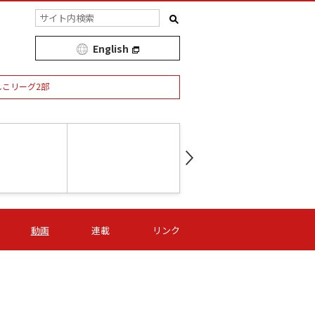
English
しこリーグ2部
第16節 09/05 (土) 15:00
第
ニッパツ
-
ニッパツ
名古屋
/06 (日) 15:00
第16節 09/06 (日) 15:00
第16節 09/05 (土) 15:00
第
動画
連載
リンク
オリプリ
津山
ニッパツ
-
-
-
Ｓ日体大
湯郷ベル
オルカ
ニッパツ
名古屋