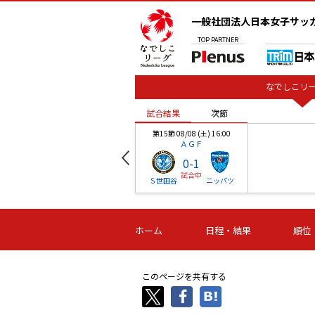
一般社団法人日本女子サッ
TOP
PARTNER
なでしこリー
試合結果
次節
00
第15節 08/08 (土) 16:00
ＡＧＦ
0
-
1
試合中
ベル
Ｓ世田谷
ニッパツ
試合結果
次節
00
第16節 09/06 (日) 15:00
第16節 09/05 (土) 15:00
第16節 09/05 (
ホーム
日程・結果
順位
津山
ニッパツ
石人の
-
-
-
体大
湯郷ベル
オルカ
ニッパツ
名古屋
静岡
このページを共有する