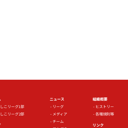
ム
ニュース
組織概要
しこリーグ1部
リーグ
ヒストリー
しこリーグ2部
メディア
各種規則等
チーム
グ
リンク