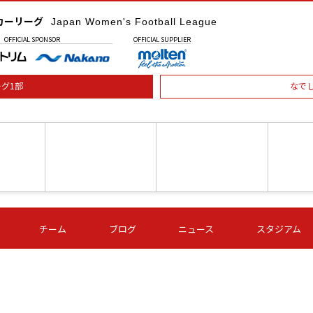
カーリーグ
Japan Women's Football League
OFFICIAL
SPONSOR
OFFICIAL
SUPPLIER
グ1部
なで
土) 15:00
第16節 09/05 (土) 16:00
第16節 09/05 (土) 17:00
第16節 09
チーム
ブログ
ニュース
スタジアム
星
ＡＧＦ
いちご
-
-
愛媛Ｌ
Ｓ世田谷
伊賀ＦＣ
ヴィアマ
Ａハリマ
Ｖ市原Ｌ