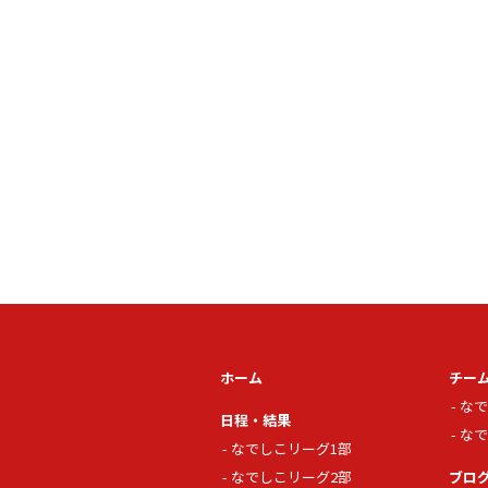
ホーム
チー
なで
日程・結果
なで
なでしこリーグ1部
なでしこリーグ2部
ブロ