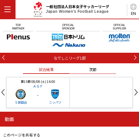
一般社団法人日本女子サッカーリーグ
Japan Women's Football League
EN
TOP
OFFICIAL
OFFICIAL
PARTNER
SPONSOR
SUPPLIER
なでしこリーグ1部
試合結果
次節
第15節 08/08 (土) 16:00
ＡＧＦ
-
Ｓ世田谷
ニッパツ
動画
第16節 09/05 (土) 15:00
第16節 09/05 (土) 15:00
試合結果
次節
ニッパツ
石人の星
-
-
このページを共有する