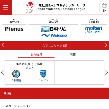
一般社団法人日本女子サッカーリーグ
Japan Women's Football League
EN
TOP
OFFICIAL
OFFICIAL
PARTNER
SPONSOR
SUPPLIER
なでしこリーグ1部
試合結果
次節
第15節 08/08 (土) 16:00
ＡＧＦ
-
Ｓ世田谷
ニッパツ
動画
第16節 09/05 (土) 15:00
第16節 09/05 (土) 15:00
試合結果
次節
ニッパツ
石人の星
-
-
このページを共有する