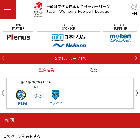
一般社団法人日本女子サッカーリーグ
Japan Women's Football League
EN
TOP
OFFICIAL
OFFICIAL
PARTNER
SPONSOR
SUPPLIER
なでしこリーグ1部
試合結果
次節
第15節 08/08 (土) 16:00
ＡＧＦ
0
-
3
Ｓ世田谷
ニッパツ
動画
第16節 09/05 (土) 15:00
第16節 09/05 (土) 15:00
試合結果
次節
ニッパツ
石人の星
-
-
このページを共有する