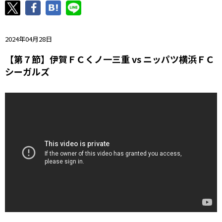
ニッパツ
名古屋
静岡
愛媛Ｌ
2024年04月28日
【第７節】伊賀ＦＣくノ一三重 vs ニッパツ横浜ＦＣ
シーガルズ