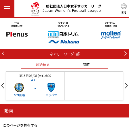
一般社団法人日本女子サッカーリーグ
Japan Women's Football League
EN
TOP
OFFICIAL
OFFICIAL
PARTNER
SPONSOR
SUPPLIER
なでしこリーグ1部
試合結果
次節
第15節 08/08 (土) 16:00
ＡＧＦ
-
Ｓ世田谷
ニッパツ
動画
第16節 09/05 (土) 15:00
第16節 09/05 (土) 15:00
試合結果
次節
ニッパツ
石人の星
-
-
このページを共有する