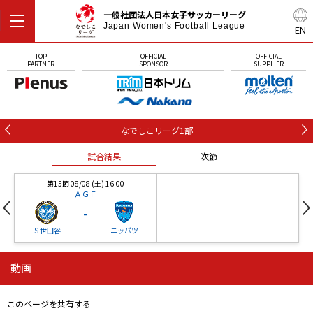
一般社団法人日本女子サッカーリーグ
Japan Women's Football League
EN
TOP
OFFICIAL
OFFICIAL
PARTNER
SPONSOR
SUPPLIER
なでしこリーグ1部
試合結果
次節
第15節 08/08 (土) 16:00
ＡＧＦ
-
Ｓ世田谷
ニッパツ
動画
第16節 09/05 (土) 15:00
第16節 09/05 (土) 15:00
試合結果
次節
ニッパツ
石人の星
-
-
このページを共有する