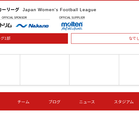
カーリーグ
Japan Women's Football League
OFFICIAL
SPONSOR
OFFICIAL
SUPPLIER
グ1部
なで
土) 15:00
第16節 09/05 (土) 16:00
第16節 09/05 (土) 17:00
第16節 09
チーム
ブログ
ニュース
スタジアム
星
ＡＧＦ
いちご
-
-
愛媛Ｌ
Ｓ世田谷
伊賀ＦＣ
ヴィアマ
Ａハリマ
Ｖ市原Ｌ