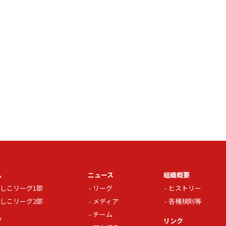
ム
ニュース
組織概要
しこリーグ1部
リーグ
ヒストリー
しこリーグ2部
メディア
各種規則等
チーム
グ
リンク