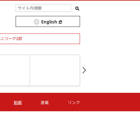
English
しこリーグ2部
第16節 09/05 (土) 15:00
第
ニッパツ
-
ニッパツ
名古屋
/06 (日) 15:00
第16節 09/06 (日) 15:00
第16節 09/05 (土) 15:00
第
動画
連載
リンク
オリプリ
津山
ニッパツ
-
-
-
Ｓ日体大
湯郷ベル
オルカ
ニッパツ
名古屋