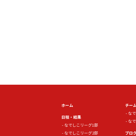
ホーム
チー
なで
日程・結果
なで
なでしこリーグ1部
なでしこリーグ2部
ブロ