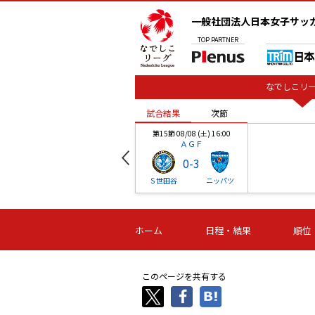
一般社団法人日本女子サッ
TOP
PARTNER
なでしこリー
試合結果
次節
00
第15節 08/08 (土) 16:00
ＡＧＦ
0
-
3
ベル
Ｓ世田谷
ニッパツ
試合結果
次節
00
第16節 09/06 (日) 15:00
第16節 09/05 (土) 15:00
第16節 09/05 (
ホーム
日程・結果
順位
津山
ニッパツ
石人の
-
-
-
体大
湯郷ベル
オルカ
ニッパツ
名古屋
静岡
このページを共有する