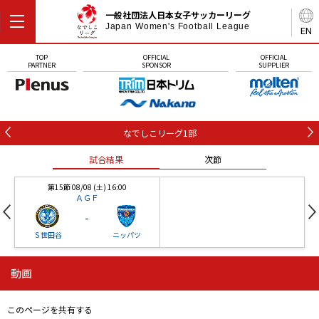
一般社団法人日本女子サッカーリーグ
Japan Women's Football League
EN
TOP
OFFICIAL
OFFICIAL
PARTNER
SPONSOR
SUPPLIER
なでしこリーグ1部
試合結果
次節
第15節 08/08 (土) 16:00
ＡＧＦ
-
Ｓ世田谷
ニッパツ
動画
第16節 09/05 (土) 15:00
第16節 09/05 (土) 15:00
試合結果
次節
ニッパツ
石人の星
-
-
このページを共有する