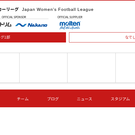
カーリーグ
Japan Women's Football League
OFFICIAL
SPONSOR
OFFICIAL
SUPPLIER
グ1部
なで
土) 15:00
第16節 09/05 (土) 16:00
第16節 09/05 (土) 17:00
第16節 09
チーム
ブログ
ニュース
スタジアム
星
ＡＧＦ
いちご
-
-
愛媛Ｌ
Ｓ世田谷
伊賀ＦＣ
ヴィアマ
Ａハリマ
Ｖ市原Ｌ