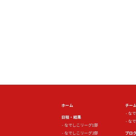
ホーム
チー
なで
日程・結果
なで
なでしこリーグ1部
なでしこリーグ2部
ブロ