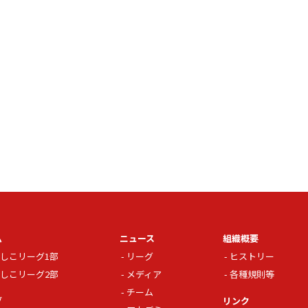
ム
ニュース
組織概要
しこリーグ1部
リーグ
ヒストリー
しこリーグ2部
メディア
各種規則等
チーム
グ
リンク