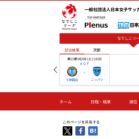
一般社団法人日本女子サッ
TOP
PARTNER
なでしこリー
試合結果
次節
00
第15節 08/08 (土) 16:00
ＡＧＦ
-
ベル
Ｓ世田谷
ニッパツ
試合結果
次節
00
第16節 09/06 (日) 15:00
第16節 09/05 (土) 15:00
第16節 09/05 (
ホーム
日程・結果
順位
津山
ニッパツ
石人の
-
-
-
体大
湯郷ベル
オルカ
ニッパツ
名古屋
静岡
このページを共有する