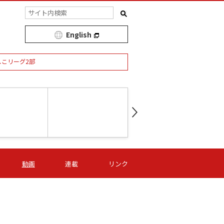
English
しこリーグ2部
第16節 09/05 (土) 15:00
第
ニッパツ
-
ニッパツ
名古屋
/06 (日) 15:00
第16節 09/06 (日) 15:00
第16節 09/05 (土) 15:00
第
動画
連載
リンク
オリプリ
津山
ニッパツ
-
-
-
Ｓ日体大
湯郷ベル
オルカ
ニッパツ
名古屋