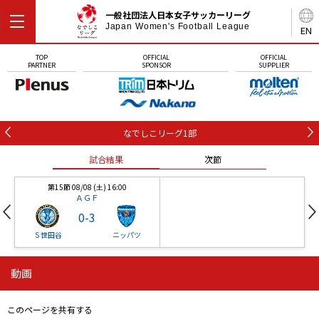
一般社団法人日本女子サッカーリーグ
Japan Women's Football League
EN
TOP
OFFICIAL
OFFICIAL
PARTNER
SPONSOR
SUPPLIER
なでしこリーグ1部
試合結果
次節
第15節 08/08 (土) 16:00
ＡＧＦ
0
-
3
Ｓ世田谷
ニッパツ
動画
第16節 09/05 (土) 15:00
第16節 09/05 (土) 15:00
試合結果
次節
ニッパツ
石人の星
-
-
このページを共有する