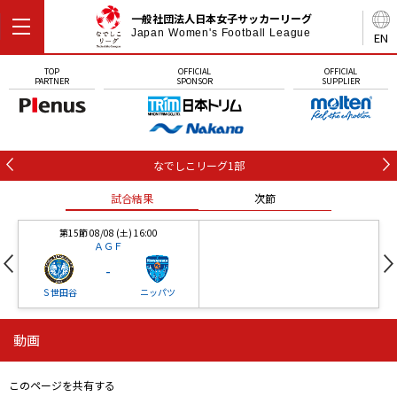
一般社団法人日本女子サッカーリーグ
Japan Women's Football League
EN
TOP
OFFICIAL
OFFICIAL
PARTNER
SPONSOR
SUPPLIER
なでしこリーグ1部
試合結果
次節
第15節 08/08 (土) 16:00
ＡＧＦ
-
Ｓ世田谷
ニッパツ
動画
第16節 09/05 (土) 15:00
第16節 09/05 (土) 15:00
試合結果
次節
ニッパツ
石人の星
-
-
このページを共有する