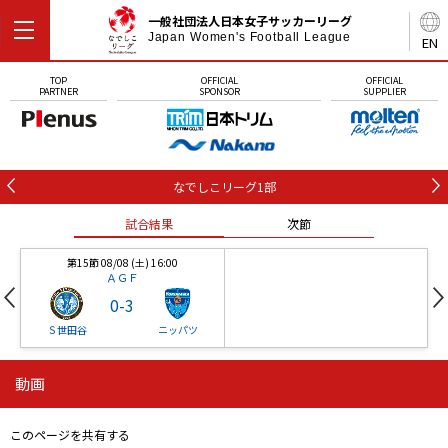
一般社団法人日本女子サッカーリーグ
Japan Women's Football League
EN
TOP
OFFICIAL
OFFICIAL
PARTNER
SPONSOR
SUPPLIER
なでしこリーグ1部
試合結果
次節
第15節 08/08 (土) 16:00
ＡＧＦ
0
-
3
Ｓ世田谷
ニッパツ
動画
第16節 09/05 (土) 15:00
第16節 09/05 (土) 15:00
試合結果
次節
ニッパツ
石人の星
-
-
このページを共有する