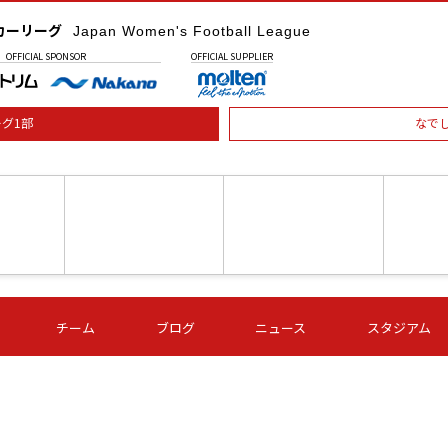
カーリーグ
Japan Women's Football League
OFFICIAL
SPONSOR
OFFICIAL
SUPPLIER
グ1部
なで
土) 15:00
第16節 09/05 (土) 16:00
第16節 09/05 (土) 17:00
第16節 09
チーム
ブログ
ニュース
スタジアム
星
ＡＧＦ
いちご
-
-
愛媛Ｌ
Ｓ世田谷
伊賀ＦＣ
ヴィアマ
Ａハリマ
Ｖ市原Ｌ