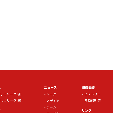
ム
ニュース
組織概要
しこリーグ1部
リーグ
ヒストリー
しこリーグ2部
メディア
各種規則等
チーム
グ
リンク