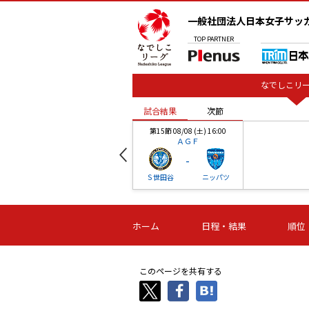
一般社団法人日本女子サッ
TOP
PARTNER
なでしこリー
試合結果
次節
00
第15節 08/08 (土) 16:00
ＡＧＦ
-
ベル
Ｓ世田谷
ニッパツ
試合結果
次節
00
第16節 09/06 (日) 15:00
第16節 09/05 (土) 15:00
第16節 09/05 (
ホーム
日程・結果
順位
津山
ニッパツ
石人の
-
-
-
体大
湯郷ベル
オルカ
ニッパツ
名古屋
静岡
このページを共有する