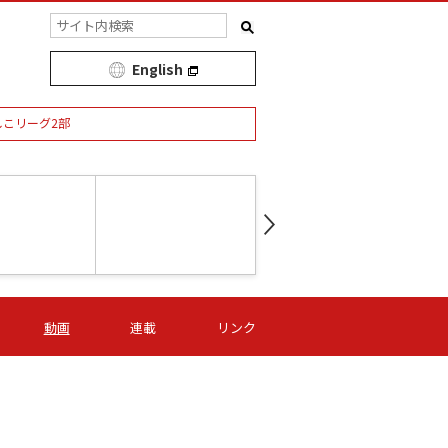
English
しこリーグ2部
第16節 09/05 (土) 15:00
第
ニッパツ
-
ニッパツ
名古屋
/06 (日) 15:00
第16節 09/06 (日) 15:00
第16節 09/05 (土) 15:00
第
動画
連載
リンク
オリプリ
津山
ニッパツ
-
-
-
Ｓ日体大
湯郷ベル
オルカ
ニッパツ
名古屋