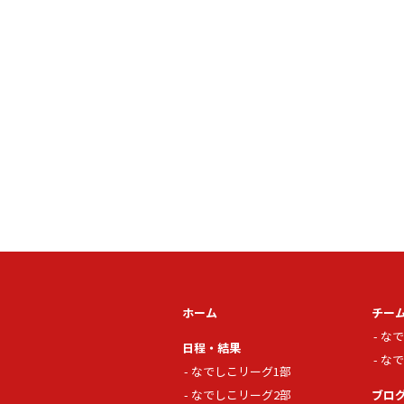
ホーム
チー
なで
日程・結果
なで
なでしこリーグ1部
なでしこリーグ2部
ブロ