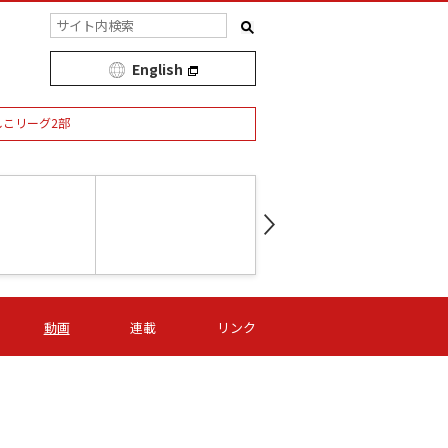
English
しこリーグ2部
第16節 09/05 (土) 15:00
第
ニッパツ
-
ニッパツ
名古屋
/06 (日) 15:00
第16節 09/06 (日) 15:00
第16節 09/05 (土) 15:00
第
動画
連載
リンク
オリプリ
津山
ニッパツ
-
-
-
Ｓ日体大
湯郷ベル
オルカ
ニッパツ
名古屋