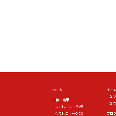
ホーム
チー
なで
日程・結果
なで
なでしこリーグ1部
なでしこリーグ2部
ブロ