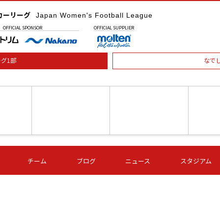
カーリーグ
Japan Women's Football League
OFFICIAL
SPONSOR
OFFICIAL
SUPPLIER
グ1部
なで
土) 15:00
第16節 09/05 (土) 16:00
第16節 09/05 (土) 17:00
第16節 09
チーム
ブログ
ニュース
スタジアム
星
ＡＧＦ
いちご
-
-
愛媛Ｌ
Ｓ世田谷
伊賀ＦＣ
ヴィアマ
Ａハリマ
Ｖ市原Ｌ