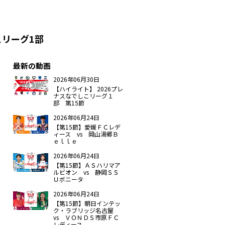
こリーグ1部
最新の動画
2026年06月30日
【ハイライト】 2026プレ
ナスなでしこリーグ１
部 第15節
2026年06月24日
【第15節】愛媛ＦＣレデ
ィース vs 岡山湯郷Ｂ
ｅｌｌｅ
2026年06月24日
【第15節】ＡＳハリマア
ルビオン vs 静岡ＳＳ
Ｕボニータ
2026年06月24日
【第15節】朝日インテッ
ク・ラブリッジ名古屋
vs ＶＯＮＤＳ市原ＦＣ
レディース