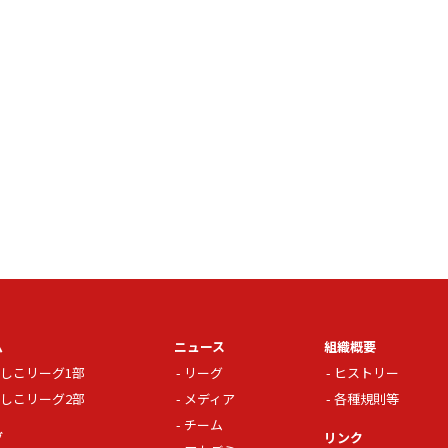
ム
ニュース
組織概要
しこリーグ1部
リーグ
ヒストリー
しこリーグ2部
メディア
各種規則等
チーム
グ
リンク