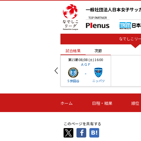
一般社団法人日本女子サッ
TOP
PARTNER
なでしこリー
試合結果
次節
00
第15節 08/08 (土) 16:00
ＡＧＦ
-
ベル
Ｓ世田谷
ニッパツ
試合結果
次節
00
第16節 09/06 (日) 15:00
第16節 09/05 (土) 15:00
第16節 09/05 (
ホーム
日程・結果
順位
津山
ニッパツ
石人の
-
-
-
体大
湯郷ベル
オルカ
ニッパツ
名古屋
静岡
このページを共有する