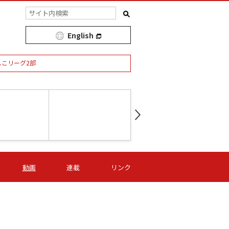
English
しこリーグ2部
第16節 09/05 (土) 15:00
第
ニッパツ
-
ニッパツ
名古屋
/06 (日) 15:00
第16節 09/06 (日) 15:00
第16節 09/05 (土) 15:00
第
動画
連載
リンク
オリプリ
津山
ニッパツ
-
-
-
Ｓ日体大
湯郷ベル
オルカ
ニッパツ
名古屋