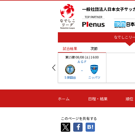
一般社団法人日本女子サッ
TOP
PARTNER
なでしこリー
試合結果
次節
00
第15節 08/08 (土) 16:00
ＡＧＦ
-
ベル
Ｓ世田谷
ニッパツ
試合結果
次節
00
第16節 09/06 (日) 15:00
第16節 09/05 (土) 15:00
第16節 09/05 (
ホーム
日程・結果
順位
津山
ニッパツ
石人の
-
-
-
体大
湯郷ベル
オルカ
ニッパツ
名古屋
静岡
このページを共有する