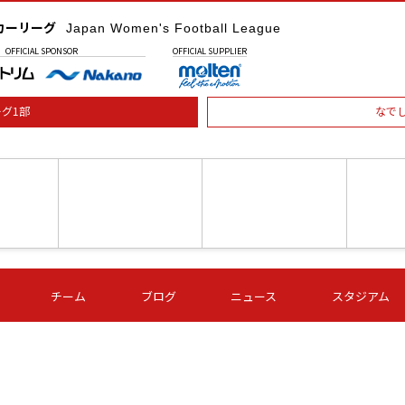
カーリーグ
Japan Women's Football League
OFFICIAL
SPONSOR
OFFICIAL
SUPPLIER
グ1部
なで
土) 15:00
第16節 09/05 (土) 16:00
第16節 09/05 (土) 17:00
第16節 09
チーム
ブログ
ニュース
スタジアム
星
ＡＧＦ
いちご
-
-
愛媛Ｌ
Ｓ世田谷
伊賀ＦＣ
ヴィアマ
Ａハリマ
Ｖ市原Ｌ