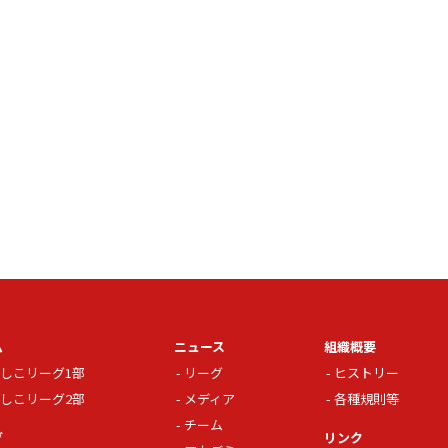
ム
ニュース
組織概要
しこリーグ1部
リーグ
ヒストリー
しこリーグ2部
メディア
各種規則等
チーム
グ
リンク