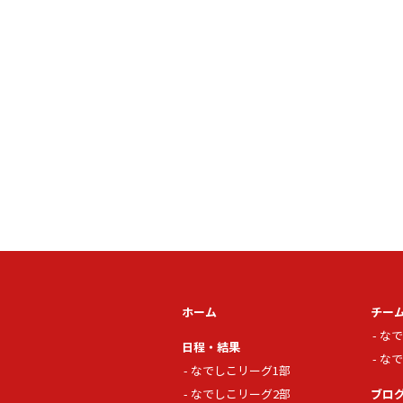
ホーム
チー
なで
日程・結果
なで
なでしこリーグ1部
なでしこリーグ2部
ブロ