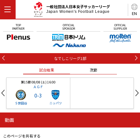
一般社団法人日本女子サッカーリーグ
Japan Women's Football League
EN
TOP
OFFICIAL
OFFICIAL
PARTNER
SPONSOR
SUPPLIER
なでしこリーグ1部
試合結果
次節
第15節 08/08 (土) 16:00
ＡＧＦ
0
-
3
Ｓ世田谷
ニッパツ
動画
第16節 09/05 (土) 15:00
第16節 09/05 (土) 15:00
試合結果
次節
ニッパツ
石人の星
-
-
このページを共有する