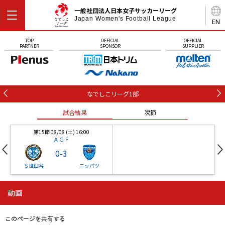
一般社団法人日本女子サッカーリーグ
Japan Women's Football League
EN
TOP
OFFICIAL
OFFICIAL
PARTNER
SPONSOR
SUPPLIER
なでしこリーグ1部
試合結果
次節
第15節 08/08 (土) 16:00
ＡＧＦ
0
-
3
Ｓ世田谷
ニッパツ
動画
第16節 09/05 (土) 15:00
第16節 09/05 (土) 15:00
試合結果
次節
ニッパツ
石人の星
-
-
このページを共有する