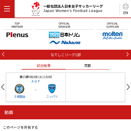
一般社団法人日本女子サッカーリーグ
Japan Women's Football League
EN
TOP
OFFICIAL
OFFICIAL
PARTNER
SPONSOR
SUPPLIER
なでしこリーグ1部
試合結果
次節
第15節 08/08 (土) 16:00
ＡＧＦ
-
Ｓ世田谷
ニッパツ
動画
第16節 09/05 (土) 15:00
第16節 09/05 (土) 15:00
試合結果
次節
ニッパツ
石人の星
-
-
このページを共有する