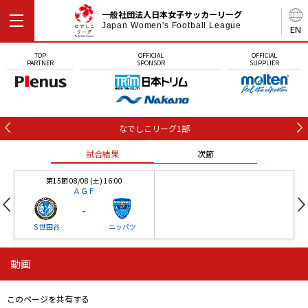
一般社団法人日本女子サッカーリーグ
Japan Women's Football League
EN
TOP
OFFICIAL
OFFICIAL
PARTNER
SPONSOR
SUPPLIER
なでしこリーグ1部
試合結果
次節
第15節 08/08 (土) 16:00
ＡＧＦ
-
Ｓ世田谷
ニッパツ
動画
第16節 09/05 (土) 15:00
第16節 09/05 (土) 15:00
試合結果
次節
ニッパツ
石人の星
-
-
このページを共有する