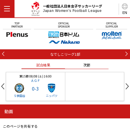
一般社団法人日本女子サッカーリーグ
Japan Women's Football League
EN
TOP
OFFICIAL
OFFICIAL
PARTNER
SPONSOR
SUPPLIER
なでしこリーグ1部
試合結果
次節
第15節 08/08 (土) 16:00
ＡＧＦ
0
-
3
Ｓ世田谷
ニッパツ
動画
第16節 09/05 (土) 15:00
第16節 09/05 (土) 15:00
試合結果
次節
ニッパツ
石人の星
-
-
このページを共有する