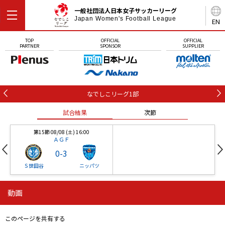
一般社団法人日本女子サッカーリーグ
Japan Women's Football League
EN
TOP
OFFICIAL
OFFICIAL
PARTNER
SPONSOR
SUPPLIER
なでしこリーグ1部
試合結果
次節
第15節 08/08 (土) 16:00
ＡＧＦ
0
-
3
Ｓ世田谷
ニッパツ
動画
第16節 09/05 (土) 15:00
第16節 09/05 (土) 15:00
試合結果
次節
ニッパツ
石人の星
-
-
このページを共有する