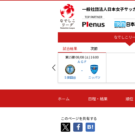
一般社団法人日本女子サッ
TOP
PARTNER
なでしこリー
試合結果
次節
00
第15節 08/08 (土) 16:00
ＡＧＦ
-
ベル
Ｓ世田谷
ニッパツ
試合結果
次節
00
第16節 09/06 (日) 15:00
第16節 09/05 (土) 15:00
第16節 09/05 (
ホーム
日程・結果
順位
津山
ニッパツ
石人の
-
-
-
体大
湯郷ベル
オルカ
ニッパツ
名古屋
静岡
このページを共有する