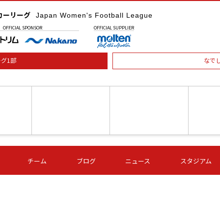
カーリーグ
Japan Women's Football League
OFFICIAL
SPONSOR
OFFICIAL
SUPPLIER
グ1部
なで
土) 15:00
第16節 09/05 (土) 16:00
第16節 09/05 (土) 17:00
第16節 09
チーム
ブログ
ニュース
スタジアム
星
ＡＧＦ
いちご
-
-
愛媛Ｌ
Ｓ世田谷
伊賀ＦＣ
ヴィアマ
Ａハリマ
Ｖ市原Ｌ