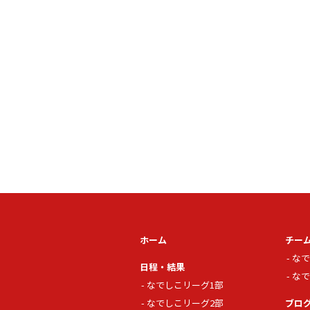
ホーム
チー
なで
日程・結果
なで
なでしこリーグ1部
なでしこリーグ2部
ブロ