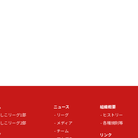
ム
ニュース
組織概要
しこリーグ1部
リーグ
ヒストリー
しこリーグ2部
メディア
各種規則等
チーム
グ
リンク