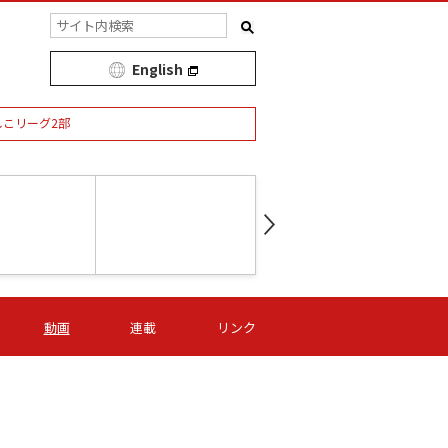
English
しこリーグ2部
第16節 09/05 (土) 15:00
第
ニッパツ
-
ニッパツ
名古屋
/06 (日) 15:00
第16節 09/06 (日) 15:00
第16節 09/05 (土) 15:00
第
動画
連載
リンク
オリプリ
津山
ニッパツ
-
-
-
Ｓ日体大
湯郷ベル
オルカ
ニッパツ
名古屋