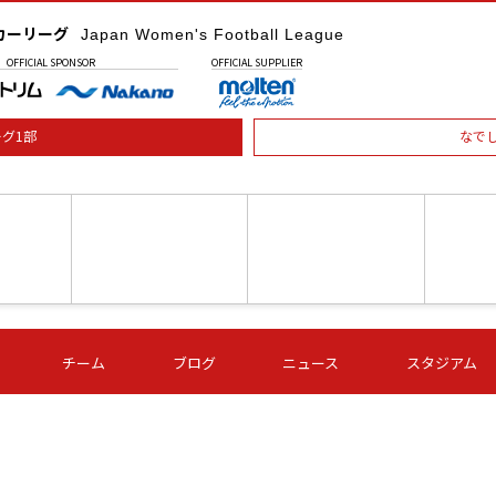
カーリーグ
Japan Women's Football League
OFFICIAL
SPONSOR
OFFICIAL
SUPPLIER
グ1部
なで
土) 15:00
第16節 09/05 (土) 16:00
第16節 09/05 (土) 17:00
第16節 09
チーム
ブログ
ニュース
スタジアム
星
ＡＧＦ
いちご
-
-
愛媛Ｌ
Ｓ世田谷
伊賀ＦＣ
ヴィアマ
Ａハリマ
Ｖ市原Ｌ