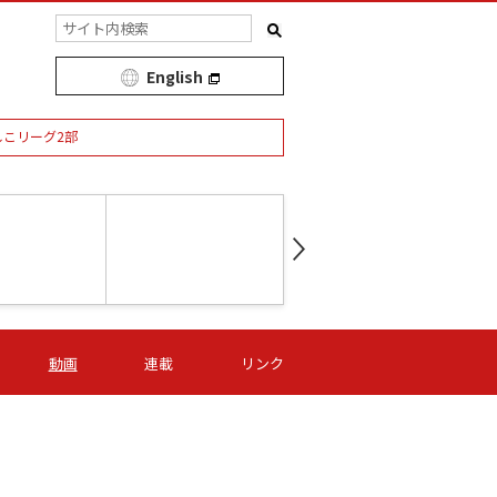
English
しこリーグ2部
第16節 09/05 (土) 15:00
第
ニッパツ
-
ニッパツ
名古屋
/06 (日) 15:00
第16節 09/06 (日) 15:00
第16節 09/05 (土) 15:00
第
動画
連載
リンク
オリプリ
津山
ニッパツ
-
-
-
Ｓ日体大
湯郷ベル
オルカ
ニッパツ
名古屋