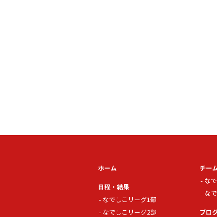
ホーム
チー
なで
日程・結果
なで
なでしこリーグ1部
なでしこリーグ2部
ブロ