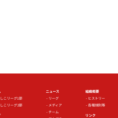
ム
ニュース
組織概要
しこリーグ1部
リーグ
ヒストリー
しこリーグ2部
メディア
各種規則等
チーム
グ
リンク