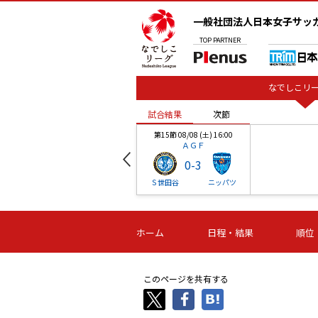
一般社団法人日本女子サッ
TOP
PARTNER
なでしこリー
試合結果
次節
00
第15節 08/08 (土) 16:00
ＡＧＦ
0
-
3
ベル
Ｓ世田谷
ニッパツ
試合結果
次節
00
第16節 09/06 (日) 15:00
第16節 09/05 (土) 15:00
第16節 09/05 (
ホーム
日程・結果
順位
津山
ニッパツ
石人の
-
-
-
体大
湯郷ベル
オルカ
ニッパツ
名古屋
静岡
このページを共有する