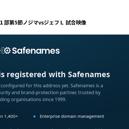
１部第5節ノジマvsジェフＬ 試合映像