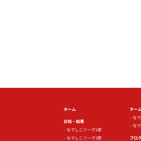
ホーム
チー
なで
日程・結果
なで
なでしこリーグ1部
なでしこリーグ2部
ブロ