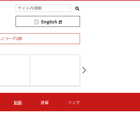
English
しこリーグ2部
第16節 09/05 (土) 15:00
第
ニッパツ
-
ニッパツ
名古屋
/06 (日) 15:00
第16節 09/06 (日) 15:00
第16節 09/05 (土) 15:00
第
動画
連載
リンク
オリプリ
津山
ニッパツ
-
-
-
Ｓ日体大
湯郷ベル
オルカ
ニッパツ
名古屋