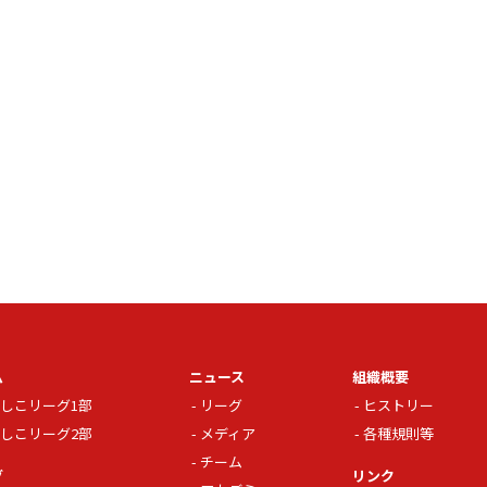
ム
ニュース
組織概要
しこリーグ1部
リーグ
ヒストリー
しこリーグ2部
メディア
各種規則等
チーム
グ
リンク