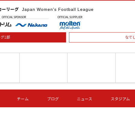
カーリーグ
Japan Women's Football League
OFFICIAL
SPONSOR
OFFICIAL
SUPPLIER
グ1部
なで
土) 15:00
第16節 09/05 (土) 16:00
第16節 09/05 (土) 17:00
第16節 09
チーム
ブログ
ニュース
スタジアム
星
ＡＧＦ
いちご
-
-
愛媛Ｌ
Ｓ世田谷
伊賀ＦＣ
ヴィアマ
Ａハリマ
Ｖ市原Ｌ