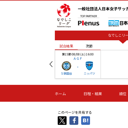
一般社団法人日本女子サッ
TOP
PARTNER
なでしこリー
試合結果
次節
00
第15節 08/08 (土) 16:00
ＡＧＦ
-
ベル
Ｓ世田谷
ニッパツ
試合結果
次節
00
第16節 09/06 (日) 15:00
第16節 09/05 (土) 15:00
第16節 09/05 (
ホーム
日程・結果
順位
津山
ニッパツ
石人の
-
-
-
体大
湯郷ベル
オルカ
ニッパツ
名古屋
静岡
このページを共有する