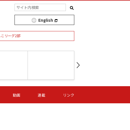
English
しこリーグ2部
第16節 09/05 (土) 15:00
第
ニッパツ
-
ニッパツ
名古屋
/06 (日) 15:00
第16節 09/06 (日) 15:00
第16節 09/05 (土) 15:00
第
動画
連載
リンク
オリプリ
津山
ニッパツ
-
-
-
Ｓ日体大
湯郷ベル
オルカ
ニッパツ
名古屋