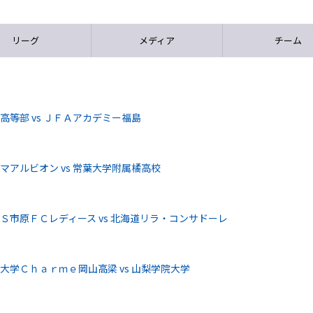
リーグ
メディア
チーム
等部 vs ＪＦＡアカデミー福島
アルビオン vs 常葉大学附属橘高校
Ｓ市原ＦＣレディース vs 北海道リラ・コンサドーレ
大学Ｃｈａｒｍｅ岡山高梁 vs 山梨学院大学