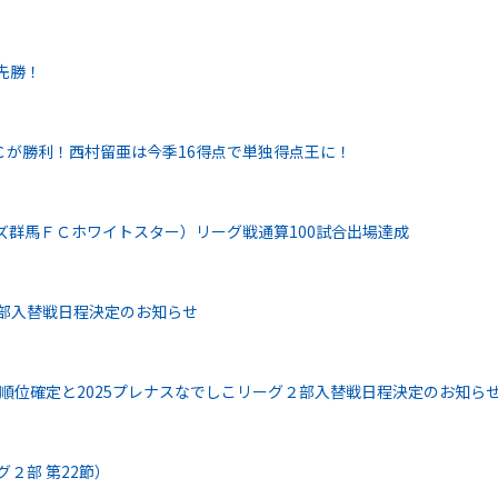
先勝！
Ｃが勝利！西村留亜は今季16得点で単独得点王に！
ズ群馬ＦＣホワイトスター）リーグ戦通算100試合出場達成
２部入替戦日程決定のお知らせ
終順位確定と2025プレナスなでしこリーグ２部入替戦日程決定のお知ら
グ２部 第22節）