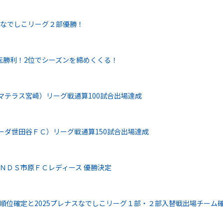
でなでしこリーグ２部優勝！
転勝利！2位でシーズンを締めくくる！
マテラス宮崎）リーグ戦通算100試合出場達成
ーダ世田谷ＦＣ）リーグ戦通算150試合出場達成
ＯＮＤＳ市原ＦＣレディース 優勝決定
終順位確定と2025プレナスなでしこリーグ１部・２部入替戦出場チーム