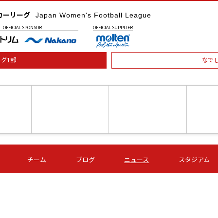
カーリーグ
Japan Women's Football League
OFFICIAL
SPONSOR
OFFICIAL
SUPPLIER
グ1部
なで
土) 15:00
第16節 09/05 (土) 16:00
第16節 09/05 (土) 17:00
第16節 09
チーム
ブログ
ニュース
スタジアム
星
ＡＧＦ
いちご
-
-
愛媛Ｌ
Ｓ世田谷
伊賀ＦＣ
ヴィアマ
Ａハリマ
Ｖ市原Ｌ