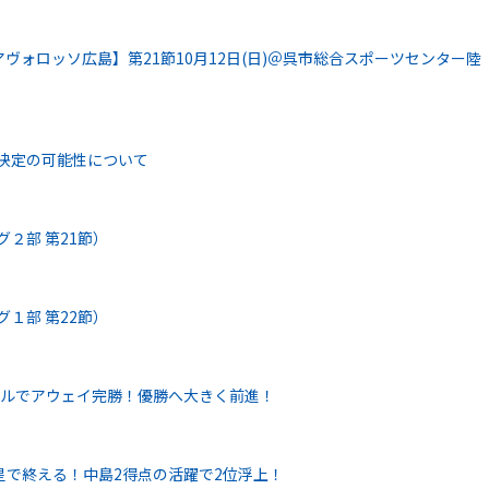
ヴォロッソ広島】第21節10月12日(日)＠呉市総合スポーツセンター陸
勝決定の可能性について
グ２部 第21節）
グ１部 第22節）
ールでアウェイ完勝！優勝へ大きく前進！
星で終える！中島2得点の活躍で2位浮上！