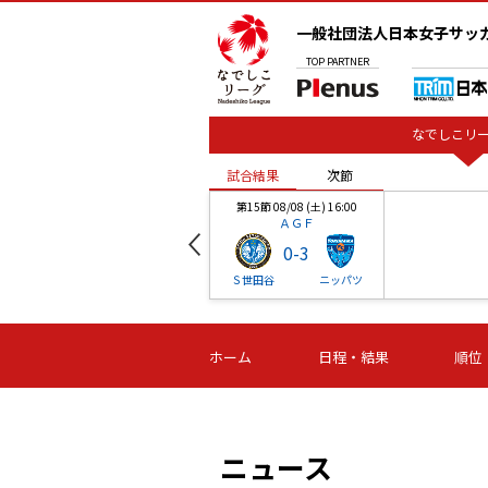
一般社団法人日本女子サッ
TOP
PARTNER
なでしこリー
試合結果
次節
00
第15節 08/08 (土) 16:00
ＡＧＦ
0
-
3
ベル
Ｓ世田谷
ニッパツ
試合結果
次節
00
第16節 09/06 (日) 15:00
第16節 09/05 (土) 15:00
第16節 09/05 (
ホーム
日程・結果
順位
津山
ニッパツ
石人の
-
-
-
体大
湯郷ベル
オルカ
ニッパツ
名古屋
静岡
ニュース