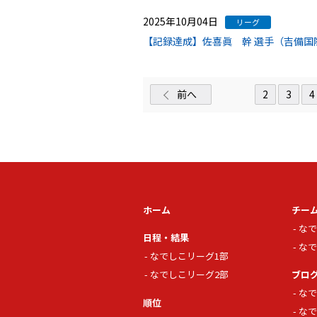
2025年10月04日
リーグ
【記録達成】佐喜眞 幹 選手（吉備国
前へ
2
3
4
ホーム
チー
なで
日程・結果
なで
なでしこリーグ1部
なでしこリーグ2部
ブロ
なで
順位
なで