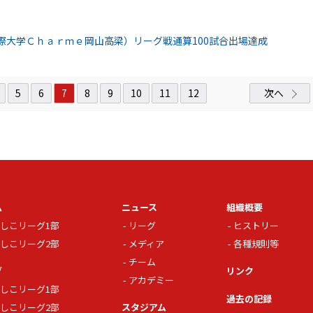
際大学Ｃｈａｒｍｅ岡山高梁）リーグ戦通算100試合出場達成
5
6
7
8
9
10
11
12
次へ
ム
ニュース
組織概要
しこリーグ1部
リーグ
ヒストリー
しこリーグ2部
メディア
各種規則等
チーム
グ
リンク
アカデミー
しこリーグ1部
過去の記録
しこリーグ2部
スタジアム