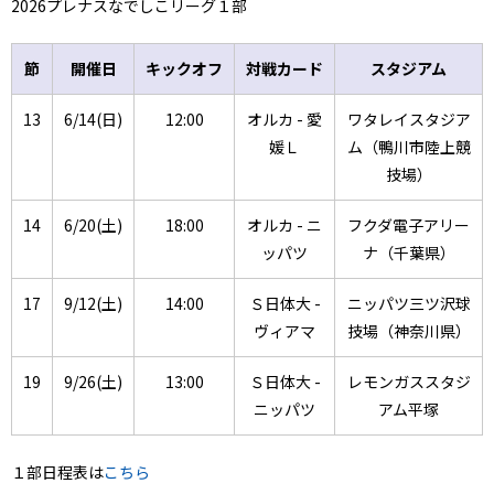
2026プレナスなでしこリーグ１部
節
開催日
キックオフ
対戦カード
スタジアム
13
6/14(日)
12:00
オルカ - 愛
ワタレイスタジア
媛Ｌ
ム（鴨川市陸上競
技場）
14
6/20(土)
18:00
オルカ - ニ
フクダ電子アリー
ッパツ
ナ（千葉県）
17
9/12(土)
14:00
Ｓ日体大 -
ニッパツ三ツ沢球
ヴィアマ
技場（神奈川県）
19
9/26(土)
13:00
Ｓ日体大 -
レモンガススタジ
ニッパツ
アム平塚
１部日程表は
こちら