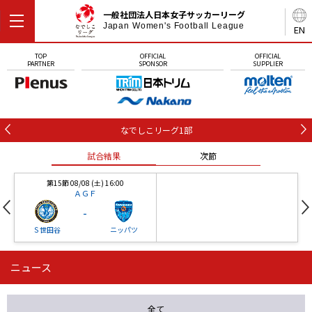
一般社団法人日本女子サッカーリーグ
Japan Women's Football League
EN
TOP
OFFICIAL
OFFICIAL
PARTNER
SPONSOR
SUPPLIER
なでしこリーグ1部
試合結果
次節
第15節 08/08 (土) 16:00
ＡＧＦ
-
Ｓ世田谷
ニッパツ
ニュース
第16節 09/05 (土) 15:00
第16節 09/05 (土) 15:00
試合結果
次節
ニッパツ
石人の星
-
-
全て